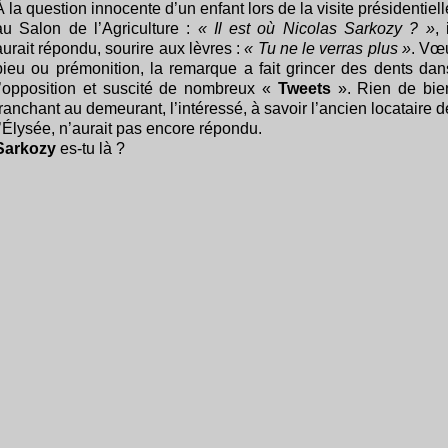
À la question innocente d’un enfant lors de la visite présidentiell
au Salon de l’Agriculture :
« Il est où Nicolas Sarkozy ? »
, 
aurait répondu, sourire aux lèvres :
« Tu ne le verras plus »
. Vœ
pieu ou prémonition, la remarque a fait grincer des dents dan
l’opposition et suscité de nombreux «
Tweets
». Rien de bie
tranchant au demeurant, l’intéressé, à savoir l’ancien locataire d
l’Élysée, n’aurait pas encore répondu.
Sarkozy
es-tu là ?