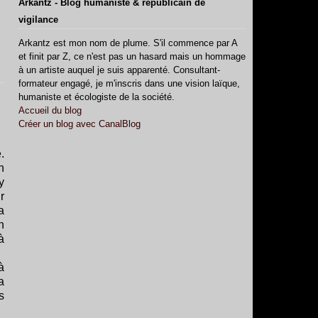
Arkantz - Blog humaniste & républicain de
vigilance
Arkantz est mon nom de plume. S'il commence par A
et finit par Z, ce n'est pas un hasard mais un hommage
à un artiste auquel je suis apparenté. Consultant-
formateur engagé, je m'inscris dans une vision laïque,
humaniste et écologiste de la société.
Accueil du blog
Créer un blog avec CanalBlog
.
n
y
r
a
n
à
à
a
s