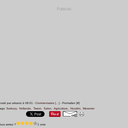
Publicité
osté par arkantz à 08:01 -
Commentaires [
…
]
- Permalien [
#
]
ags:
Sarkozy
,
Hollande
,
Tweet
,
Salon
,
Agriculture
,
Houdini
,
Messmer
ous aimez ?
1 vote