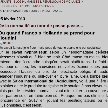
ARKANTZ - BLOG HUMANISTE & RÉPUBLICAIN DE VIGILANCE
>
CHRONIQUES... ECHOS... IMPRESSIONS
>
DE LA NORMALITÉ AU TOUR DE PASSE-PASSE…
25 février 2013
De la normalité au tour de passe-passe…
Ou quand François Hollande se prend pour
Houdini
n savait la rose jolie fleur, mais peau de vache quand elle est socialiste
On le savait
hypnotiseur,
selon un hebdomadaire célèbre
Messmer
n’avait qu’à bien se tenir. Côté transe en moins, bie
entendu, rien à craindre puisqu’on serait plutôt transi. Le froid 
est pour un peu, les mauvaises nouvelles économiques pou
beaucoup. Hausse du prix de l’électricité oblige, il faudr
relancer l’industrie du pull-over en pure laine. Cela tombe bie
avec le
Salon International de
l’Agriculture,
voilà une filière 
exploiter entre le produire française et le soutien à nos éleveurs.
Mais pour le président normal, il vaut mieux tirer la couverture 
soi, pas en soie, en laine bien sûr. Pourquoi ne pas éliminer l
concurrence en 2017 en jouant les prestidigitateurs ou le
illusionnistes, c’est selon.