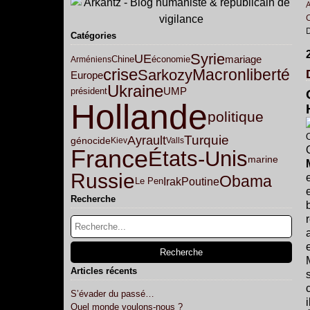
Catégories
Syrie
UE
mariage
Arméniens
Chine
économie
crise
Macron
liberté
Sarkozy
Europe
Ukraine
UMP
président
Hollande
politique
O
Ayrault
Turquie
génocide
Kiev
Valls
France
États-Unis
marine
Russie
Obama
Irak
Poutine
Le Pen
Recherche
Articles récents
S’évader du passé…
Quel monde voulons-nous ?