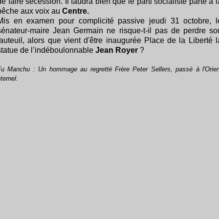
de faire sécession. Il faudra bien que le parti socialiste parte à l
pêche aux voix au
Centre.
Mis en examen pour complicité passive jeudi 31 octobre, l
sénateur-maire Jean Germain ne risque-t-il pas de perdre so
fauteuil, alors que vient d'être inaugurée Place de la Liberté l
statue de l’indéboulonnable
Jean Royer
?
Fu Manchu : Un hommage au regretté Frère Peter Sellers, passé à l'Orien
ternel.