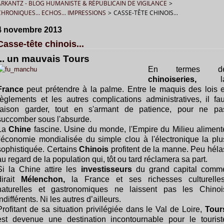
ARKANTZ - BLOG HUMANISTE & RÉPUBLICAIN DE VIGILANCE
>
CHRONIQUES... ECHOS... IMPRESSIONS
>
CASSE-TÊTE CHINOIS...
4 novembre 2013
Casse-tête chinois...
... un mauvais Tours
En termes d
chinoiseries,
l
France
peut prétendre à la palme. Entre le maquis des lois e
règlements et les autres complications administratives, il fau
raison garder, tout en s'armant de patience, pour ne pa
succomber sous l'absurde.
La
Chine
fascine. Usine du monde, l'Empire du Milieu aliment
l'économie mondialisée du simple clou à l'électronique la plu
sophistiquée. Certains
Chinois
profitent de la manne. Peu héla
au regard de la population qui, tôt ou tard réclamera sa part.
Si la Chine attire les
investisseurs
du grand capital comm
dirait
Mélenchon,
la France et ses richesses culturelles
naturelles et gastronomiques ne laissent pas les Chinoi
indifférents. Ni les autres d’ailleurs.
Profitant de sa situation privilégiée dans le Val de Loire,
Tour
est devenue une destination incontournable pour le tourist