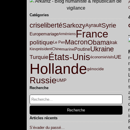
Catégories
crise
liberté
Sarkozy
Syrie
Ayrault
France
Europe
mariage
Arméniens
Macron
Obama
politique
Irak
Le Pen
Ukraine
Poutine
marine
Kiev
président
Chine
États-Unis
Turquie
UE
économie
Valls
Hollande
génocide
Russie
UMP
Recherche
Articles récents
S’évader du passé…