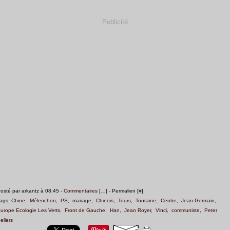
Publicité
osté par arkantz à 08:45 -
Commentaires [
…
]
- Permalien [
#
]
ags:
Chine
,
Mélenchon
,
PS
,
mariage
,
Chinois
,
Tours
,
Touraine
,
Centre
,
Jean Germain
,
urope Ecologie Les Verts
,
Front de Gauche
,
Han
,
Jean Royer
,
Vinci
,
communiste
,
Peter
ellers