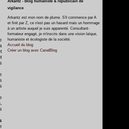
Arkantz - Blog humaniste & républicain de
vigilance
Arkantz est mon nom de plume. S'il commence par A
et finit par Z, ce n'est pas un hasard mais un hommage
à un artiste auquel je suis apparenté. Consultant-
formateur engagé, je m'inscris dans une vision laïque,
humaniste et écologiste de la société.
e
Accueil du blog
a
Créer un blog avec CanalBlog
t
t
s
e
s
s
e
,
s
s
e