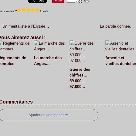
ous aimez ?
1 vote
Un mentaliste à l’Élysée…
La parole donnée…
Vous aimerez aussi :
Règlements de
La marche des
Arsenic et
comptes
Anges…
vieilles dentelle
Guerre des
chiffres…
59.000…
97.000…
Commentaires
Ajouter un commentaire