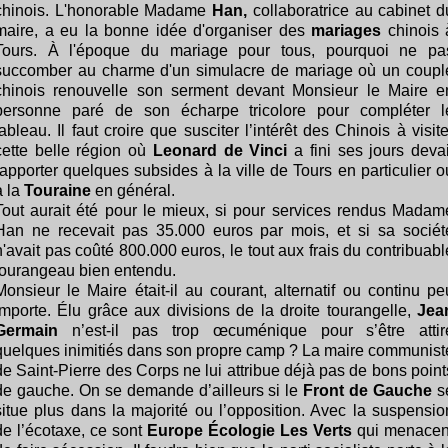
chinois. L'honorable Madame
Han,
collaboratrice au cabinet d
maire, a eu la bonne idée d'organiser des
mariages
chinois 
Tours. À l'époque du mariage pour tous, pourquoi ne pa
succomber au charme d'un simulacre de mariage où un coupl
chinois renouvelle son serment devant Monsieur le Maire e
personne paré de son écharpe tricolore pour compléter l
tableau. Il faut croire que susciter l’intérêt des Chinois à visite
cette belle région où
Leonard de Vinci
a fini ses jours devai
rapporter quelques subsides à la ville de Tours en particulier o
à la
Touraine
en général.
Tout aurait été pour le mieux, si pour services rendus Madam
Han ne recevait pas 35.000 euros par mois, et si sa sociét
n'avait pas coûté 800.000 euros, le tout aux frais du contribuabl
tourangeau bien entendu.
Monsieur le Maire était-il au courant, alternatif ou continu pe
importe. Élu grâce aux divisions de la droite tourangelle,
Jea
Germain
n’est-il pas trop œcuménique pour s’être attir
quelques inimitiés dans son propre camp ? La maire communist
de Saint-Pierre des Corps ne lui attribue déjà pas de bons point
de gauche. On se demande d’ailleurs si le
Front de Gauche
s
situe plus dans la majorité ou l’opposition. Avec la suspensio
de l’écotaxe, ce sont
Europe Écologie
Les Verts
qui menacen