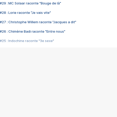
#29 : MC Solaar raconte "Bouge de là"
28 : Lorie raconte "Je vais vite"
#27 : Christophe Willem raconte "Jacques a dit"
#26 : Chimène Badi raconte "Entre nous"
#25 : Indochine raconte "3e sexe"
#24 : Zaho raconte "C'est chelou"
#23 : Patrick Bruel raconte "Au café des délices"
#22 : Kyo raconte "Le chemin"
#21 : Nolwenn Leroy raconte "Cassé"
#20 : Patrick Hernandez raconte "Born to be alive"
#19 : Lorie raconte "Près de moi"
#18 : Michael Jones raconte "A nos actes manqués" (avec Jean-Jacque
#17 : Khaled raconte "Aïcha"