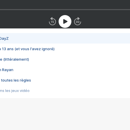
 DayZ
 a 13 ans (et vous l'avez ignoré)
e (littéralement)
im Rayan
 toutes les règles
s les jeux vidéo
us choquant de Rockstar ? - Le scandale BULLY
e plus moche de Steam
du RÊVE tourne au CAUCHEMAR