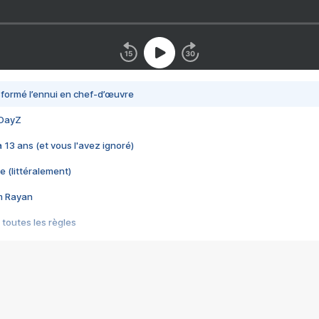
nsformé l’ennui en chef-d’œuvre
 DayZ
 a 13 ans (et vous l'avez ignoré)
e (littéralement)
im Rayan
 toutes les règles
s les jeux vidéo
us choquant de Rockstar ? - Le scandale BULLY
e plus moche de Steam