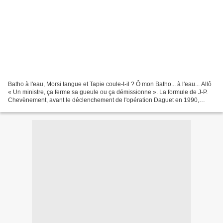
Batho à l'eau, Morsi tangue et Tapie coule-t-il ? Ô mon Batho... à l'eau... Allô
« Un ministre, ça ferme sa gueule ou ça démissionne ». La formule de J-P.
Chevènement, avant le déclenchement de l'opération Daguet en 1990,
aurait dû faire réfléchir la...