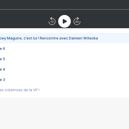
bey Maguire, c'est lui ! Rencontre avec Damien Witecka
e 6
e 5
e 4
e 3
s créatrices de la VF !
e 2
e 1
e Mektoub My Love arrive enfin ! Rencontre avec Shaïn Boumedine et Sal