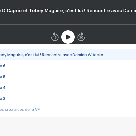
 DiCaprio et Tobey Maguire, c'est lui ! Rencontre avec Dam
bey Maguire, c'est lui ! Rencontre avec Damien Witecka
e 6
e 5
e 4
e 3
s créatrices de la VF !
e 2
e 1