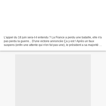
L'appel du 18 juin sera-t-il entendu ? La France a perdu une bataille, elle n'a
pas perdu la guerre... D'une victoire annoncée Ça y est ! Après un faux
suspens (enfin une attente qui n'en fut pas une), le président a sa majorité à
l'Assemblée nationale....