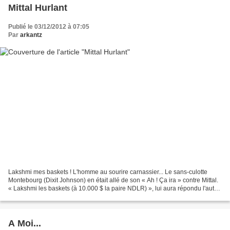
Mittal Hurlant
Publié le 03/12/2012 à 07:05
Par
arkantz
Lakshmi mes baskets ! L'homme au sourire carnassier... Le sans-culotte
Montebourg (Dixit Johnson) en était allé de son « Ah ! Ça ira » contre Mittal.
« Lakshmi les baskets (à 10.000 $ la paire NDLR) », lui aura répondu l'autre.
Et le président normal...
A Moi...