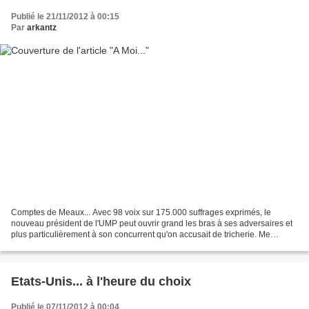
Publié le 21/11/2012 à 00:15
Par
arkantz
Comptes de Meaux... Avec 98 voix sur 175.000 suffrages exprimés, le
nouveau président de l'UMP peut ouvrir grand les bras à ses adversaires et
plus particulièrement à son concurrent qu'on accusait de tricherie. Me
Copélo au JT de 20 heures pourra-t-il...
Etats-Unis... à l'heure du choix
Publié le 07/11/2012 à 00:04