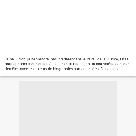
Je ne… Non, je ne viendrai pas interférer dans le travail de la Justice, fusse
pour apporter mon soutien à ma First Girl Friend, en un mot Valérie dans ses
démêlés avec les auteurs de biographies non-autorisées. Je ne me le
permettrai qu’en tant que simple...