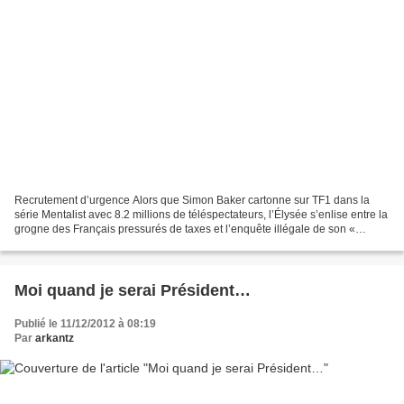
Recrutement d’urgence Alors que Simon Baker cartonne sur TF1 dans la
série Mentalist avec 8.2 millions de téléspectateurs, l’Élysée s’enlise entre la
grogne des Français pressurés de taxes et l’enquête illégale de son «
cabinet noir » sur Nicolas Sarkozy...
Moi quand je serai Président…
Publié le 11/12/2012 à 08:19
Par
arkantz