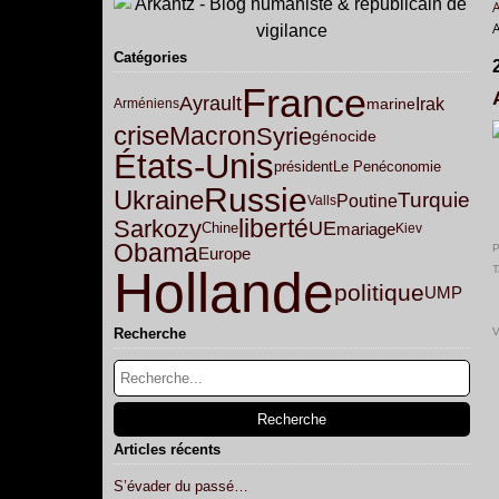
Catégories
France
Ayrault
Irak
marine
Arméniens
crise
Macron
Syrie
génocide
États-Unis
président
Le Pen
économie
Russie
Ukraine
Turquie
Poutine
Valls
liberté
Sarkozy
UE
mariage
Chine
Kiev
Obama
P
Europe
Hollande
T
politique
UMP
V
Recherche
Articles récents
S’évader du passé…