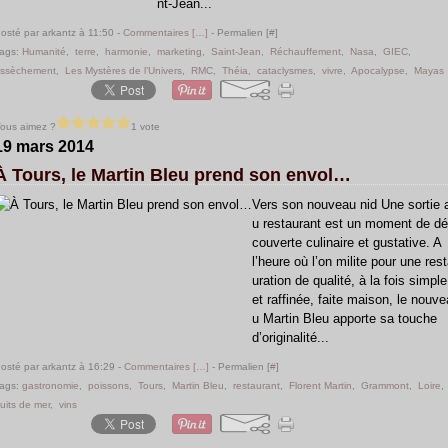
nt-Jean...
osté par arkantz à 11:50 -
Commentaires [
…
]
- Permalien [
#
]
ags:
Humanité
,
terre
,
harmonie
,
marketing
,
Saint-Jean
,
Réchauffement
,
Nasa
,
GIEC
,
ssèchement
,
Les Mystères de l’Univers
,
RMC
,
Théia
,
cataclysmes
,
vivre
,
Apocalypse
,
Mayas
ous aimez ?
1 vote
19 mars 2014
À Tours, le Martin Bleu prend son envol…
Vers son nouveau nid Une sortie 
u restaurant est un moment de dé
couverte culinaire et gustative. A
l’heure où l’on milite pour une res
uration de qualité, à la fois simple
et raffinée, faite maison, le nouve
u Martin Bleu apporte sa touche
d’originalité...
osté par arkantz à 16:29 -
Commentaires [
…
]
- Permalien [
#
]
ags:
gastronomie
,
poissons
,
Tours
,
Martin Bleu
,
restaurant
,
Florent Martin
,
Grammont
,
Loire
,
ruits de mer
,
vins