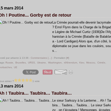
15 mars 2014
Oh ! Poutine... Gorby est de retour
La Crimée pourrait-elle devenir lacrymale
? Errol Flynn dans la Charge de la Briga
e Légère de Michael Curtiz (1936)De l'Af
hanistan à la Crimée (Bataille de Balakla
a - Lord Cardigan) Alors que, d'un côté, l
diplomatie se joue dans les couloirs, sou
s...
osté par arkantz à 13:36 -
Commentaires [
…
]
- Permalien [
#
]
ags:
Russie
,
Bruxelles
,
URSS
,
Ukraine
,
Washington
,
référendum
,
Kiev
,
Moscou
,
Crimée
,
orbatchev
,
UE
ous aimez ?
1 vote
13 mars 2014
Ah ! Taubira… Taubira… Taubira…
Le sieur Sarkozy à la Lanterne… Ah ! Ta
bira… Taubira… Taubira… Le sieur Sark
zy , on t’écoutera ! Mensonges, écoutes