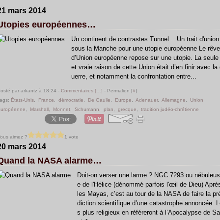
21 mars 2014
Utopies européennes…
Un continent de contrastes Tunnel... Un trait d'union
sous la Manche pour une utopie européenne Le rêve
d’Union européenne repose sur une utopie. La seule
et vraie raison de cette Union était d’en finir avec la
uerre, et notamment la confrontation entre...
osté par arkantz à 18:24 -
Commentaires [
…
]
- Permalien [
#
]
ags:
États-Unis
,
France
,
démocratie
,
De Gaulle
,
Europe
,
Adenauer
,
Allemagne
,
Union
uropéenne
,
Marshall
,
Monnet
,
Schumann
,
plan
,
grecque
,
tradition judéo-chrétienne
ous aimez ?
1 vote
20 mars 2014
Quand la NASA alarme…
Doit-on verser une larme ? NGC 7293 ou nébuleus
e de l'Hélice (dénommé parfois l'œil de Dieu) Aprè
les Mayas, c’est au tour de la NASA de faire la pr
diction scientifique d’une catastrophe annoncée. 
s plus religieux en référeront à l’Apocalypse de Sa