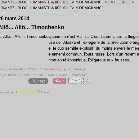
ARKANTZ - BLOG HUMANISTE & RÉPUBLICAIN DE VIGILANCE
>
CATEGORIES
>
ARKANTZ - BLOG HUMANISTE & RÉPUBLICAIN DE VIGILANCE
26 mars 2014
Allô... Allô... Timochenko
Quand ce n'est Palin... C'est l'autre Entre la flingu
use de l'Alaska et l'ex-egerie de la révolution oran
e, le duo semble explosif, du moins envers le mê
e ennemi commun, l'ours russe. Lors d'un récent e
ntretien téléphonique, l'oligarque aux fausses...
osté par arkantz à 22:51 -
Commentaires [
…
]
- Permalien [
#
]
ags:
Russie
,
Obama
,
Poutine
,
Ukraine
,
Palin
,
Timochenko
ous aimez ?
1 vote