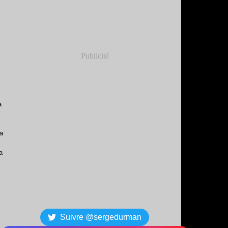
Publicité
a
ta
a
Suivre @sergedurman