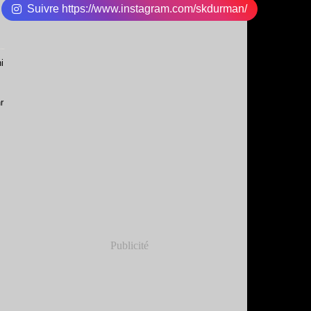
Suivre https://www.instagram.com/skdurman/
i
r
Publicité