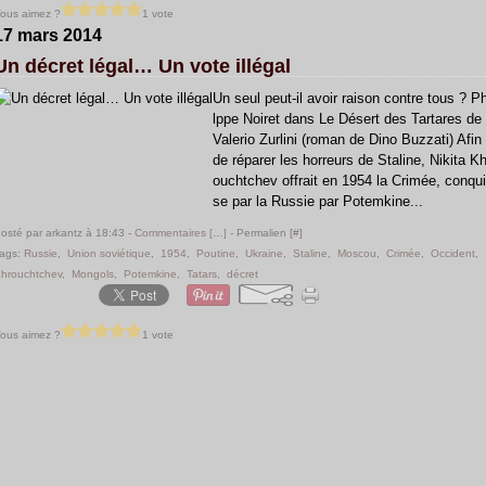
ous aimez ?
1 vote
17 mars 2014
Un décret légal… Un vote illégal
Un seul peut-il avoir raison contre tous ? Ph
lppe Noiret dans Le Désert des Tartares de
Valerio Zurlini (roman de Dino Buzzati) Afin
de réparer les horreurs de Staline, Nikita Kh
ouchtchev offrait en 1954 la Crimée, conqui
se par la Russie par Potemkine...
osté par arkantz à 18:43 -
Commentaires [
…
]
- Permalien [
#
]
ags:
Russie
,
Union soviétique
,
1954
,
Poutine
,
Ukraine
,
Staline
,
Moscou
,
Crimée
,
Occident
,
hrouchtchev
,
Mongols
,
Potemkine
,
Tatars
,
décret
ous aimez ?
1 vote