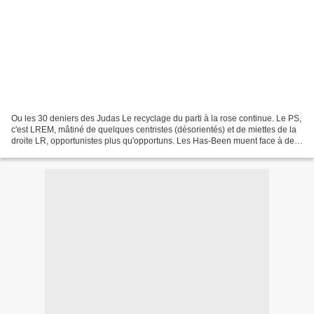
Ou les 30 deniers des Judas Le recyclage du parti à la rose continue. Le PS,
c'est LREM, mâtiné de quelques centristes (désorientés) et de miettes de la
droite LR, opportunistes plus qu'opportuns. Les Has-Been muent face à des
jeunots qui se font coacher....