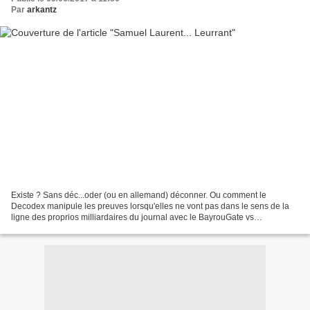
Par
arkantz
Existe ? Sans déc...oder (ou en allemand) déconner. Ou comment le
Decodex manipule les preuves lorsqu'elles ne vont pas dans le sens de la
ligne des proprios milliardaires du journal avec le BayrouGate vs
PénéloppeGate. Cela vous étonne ? Le Monde et...