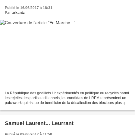
Publié le 16/06/2017 à 18:31
Par
arkantz
La République des godillots ! Inexpérimentés en politique ou recyclés parmi
les rejetés des partis traditionnels, les candidats de LREM représentent un
patchwork qui risque de bénéficier de la désaffection des électeurs plus que
d'un réel soutien populaire,...
Samuel Laurent... Leurrant
Publié le 09/06/2017 à 11:50