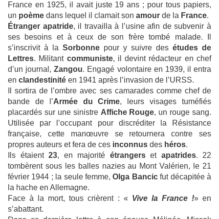
France en 1925, il avait juste 19 ans ; pour tous papiers,
un
poème
dans lequel il clamait son
amour
de la
France
.
Étranger
apatride
, il travailla à l’usine afin de subvenir à
ses besoins et à ceux de son frère tombé malade. Il
s’inscrivit à la
Sorbonne
pour y suivre des
études de
Lettres
. Militant
communiste
, il devint rédacteur en chef
d’un journal,
Zangou
. Engagé volontaire en 1939, il entra
en
clandestinité
en 1941 après l’invasion de l’URSS.
Il sortira de l’ombre avec ses camarades comme chef de
bande de l’
Armée du Crime
, leurs visages tuméfiés
placardés sur une sinistre
Affiche Rouge
, un rouge sang.
Utilisée par l’occupant pour discréditer la Résistance
française, cette manœuvre se retournera contre ses
propres auteurs et fera de ces
inconnus
des
héros
.
Ils étaient
23
, en majorité
étrangers
et
apatrides
. 22
tombèrent sous les balles nazies au Mont Valérien, le 21
février 1944 ; la seule femme,
Olga Bancic
fut décapitée à
la hache en Allemagne.
Face à la mort, tous crièrent : «
Vive la France
!
» en
s’abattant.