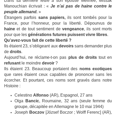
Dans sa dernière lettre à son épouse Mélinée, Missak
Manouchian écrivait : «
Je n’ai pas de haine contre le
peuple allemand.
»
Étrangers parfois
sans papiers,
ils sont tombés pour la
France, pour l’honneur, pour la liberté. Dépourvus de
haine
et de tout sentiment de
vengeance
, ils sont morts
pour que les
générations futures puissent vivre libres
.
Qu’avez-vous fait de cette liberté ?
Ils étaient 23, s’obligeant aux
devoirs
sans demander plus
de
droits
.
Aujourd’hui, ne réclame-t-on pas
plus de droits
tout en
refusant
le moindre
devoir
?
Ils étaient 23. Beaucoup portaient des
noms
exotiques
que rares étaient ceux capables de prononcer sans les
écorcher. Et pourtant, ces noms sont gravés dans notre
Histoire :
Celestino
Alfonso
(AR), Espagnol, 27 ans
Olga
Bancic
, Roumaine, 32 ans (seule femme du
groupe, décapitée en Allemagne le 10 mai 1944)
Joseph
Boczov
[József Boczor ; Wolff Ferenc] (AR),