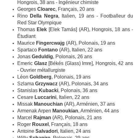
Hongrois, 38 ans - Ingénieur chimiste
Georges
Cloarec
, Français, 20 ans
Rino
Della Negra
, Italien, 19 ans - Footballeur du
Red Star Olympique
Thomas
Elek
[Elek Tamás] (AR), Hongrois, 18 ans -
Étudiant
Maurice
Fingercwajg
(AR), Polonais, 19 ans
Spartaco
Fontano
(AR), Italien, 22 ans
Jonas
Geduldig
, Polonais, 26 ans
Emeric
Glasz
[Békés (Glass) Imre], Hongrois, 42 ans
- Ouvrier métallurgiste
Léon
Goldberg
, Polonais, 19 ans
Szlama
Grzywacz
(AR), Polonais, 34 ans
Stanislas
Kubacki
, Polonais, 36 ans
Cesare
Luccarini
, Italien, 22 ans
Missak
Manouchian
(AR), Arménien, 37 ans
Armenak Arpen
Manoukian
, Arménien, 44 ans
Marcel
Rajman
(AR), Polonais, 21 ans
Roger
Rouxel
, Français, 18 ans
Antoine
Salvadori
, Italien, 24 ans
Willy
Schapiro
, Polonais, 29 ans