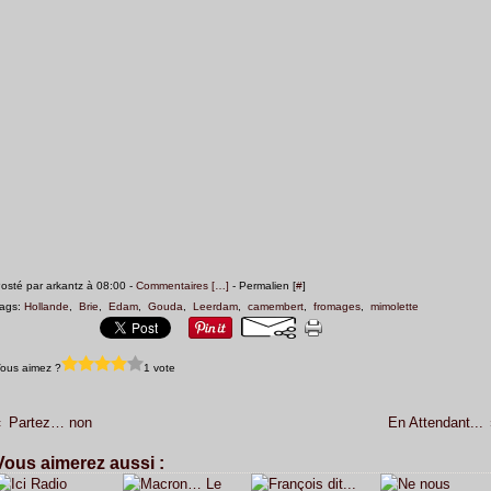
osté par arkantz à 08:00 -
Commentaires [
…
]
- Permalien [
#
]
ags:
Hollande
,
Brie
,
Edam
,
Gouda
,
Leerdam
,
camembert
,
fromages
,
mimolette
ous aimez ?
1 vote
Partez… non
En Attendant...
Vous aimerez aussi :