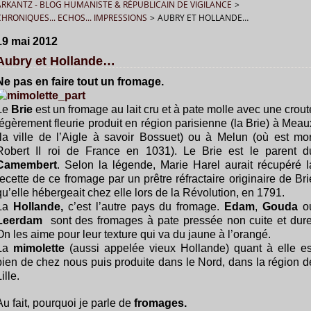
ARKANTZ - BLOG HUMANISTE & RÉPUBLICAIN DE VIGILANCE
>
CHRONIQUES... ECHOS... IMPRESSIONS
>
AUBRY ET HOLLANDE…
19 mai 2012
Aubry et Hollande…
Ne pas en faire tout un fromage.
Le
Brie
est un fromage au lait cru et à pate molle avec une crout
légèrement fleurie produit en région parisienne (la Brie) à Meau
(la ville de l’Aigle à savoir Bossuet) ou à Melun (où est mor
Robert II roi de France en 1031). Le Brie est le parent d
Camembert
. Selon la légende, Marie Harel aurait récupéré l
recette de ce fromage par un prêtre réfractaire originaire de Bri
qu’elle hébergeait chez elle lors de la Révolution, en 1791.
La
Hollande,
c’est l’autre pays du fromage.
Edam
,
Gouda
o
Leerdam
sont des fromages à pate pressée non cuite et dure
On les aime pour leur texture qui va du jaune à l’orangé.
La
mimolette
(aussi appelée vieux Hollande) quant à elle es
bien de chez nous puis produite dans le Nord, dans la région d
ille.
Au fait, pourquoi je parle de
fromages.