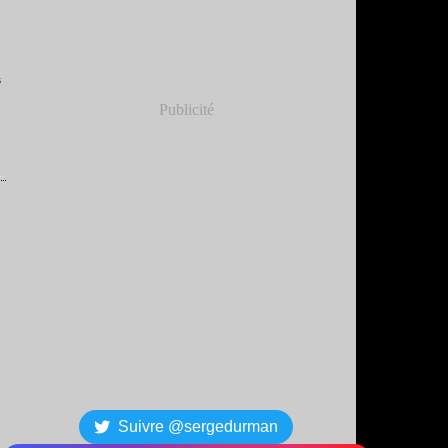
s
Publicité
Suivre @sergedurman