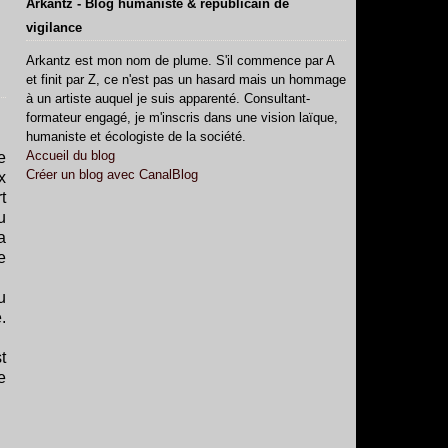
Arkantz - Blog humaniste & républicain de
vigilance
Arkantz est mon nom de plume. S'il commence par A
et finit par Z, ce n'est pas un hasard mais un hommage
à un artiste auquel je suis apparenté. Consultant-
formateur engagé, je m'inscris dans une vision laïque,
humaniste et écologiste de la société.
Accueil du blog
e
Créer un blog avec CanalBlog
x
t
u
a
e
u
.
t
e