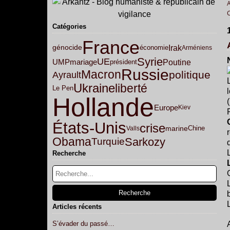
Catégories
France
Irak
génocide
économie
Arméniens
Syrie
UE
Poutine
mariage
UMP
président
Russie
Macron
politique
Ayrault
Ukraine
liberté
Le Pen
Hollande
Europe
Kiev
États-Unis
crise
marine
Valls
Chine
Obama
Sarkozy
Turquie
Recherche
L
Articles récents
S’évader du passé…