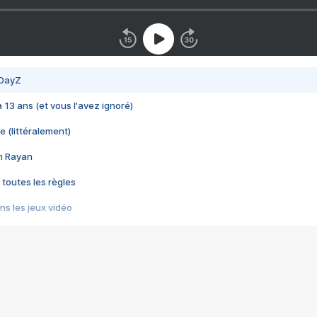
 DayZ
 a 13 ans (et vous l'avez ignoré)
e (littéralement)
im Rayan
 toutes les règles
s les jeux vidéo
us choquant de Rockstar ? - Le scandale BULLY
e plus moche de Steam
du RÊVE tourne au CAUCHEMAR
pendant 8 heures