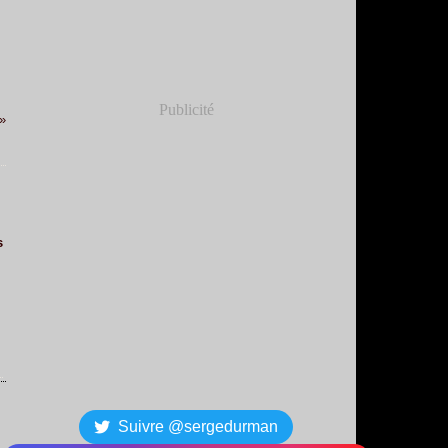
Publicité
s
Suivre @sergedurman