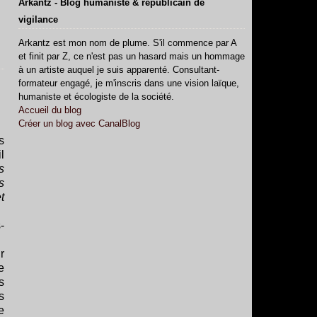
Arkantz - Blog humaniste & républicain de
vigilance
Arkantz est mon nom de plume. S'il commence par A
et finit par Z, ce n'est pas un hasard mais un hommage
à un artiste auquel je suis apparenté. Consultant-
formateur engagé, je m'inscris dans une vision laïque,
humaniste et écologiste de la société.
Accueil du blog
Créer un blog avec CanalBlog
s
l
s
s
t
-
r
e
s
s
e