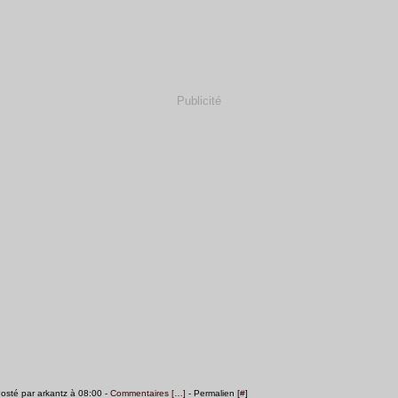
Publicité
osté par arkantz à 08:00 -
Commentaires [
…
]
- Permalien [
#
]