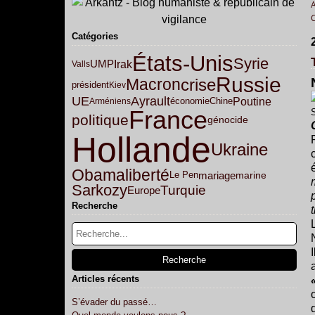
Catégories
États-Unis
Syrie
Irak
UMP
Valls
Russie
crise
Macron
président
Kiev
Ayrault
UE
Poutine
Arméniens
économie
Chine
France
S
politique
génocide
Hollande
Ukraine
Obama
liberté
mariage
marine
Le Pen
Sarkozy
Turquie
Europe
Recherche
Articles récents
S’évader du passé…