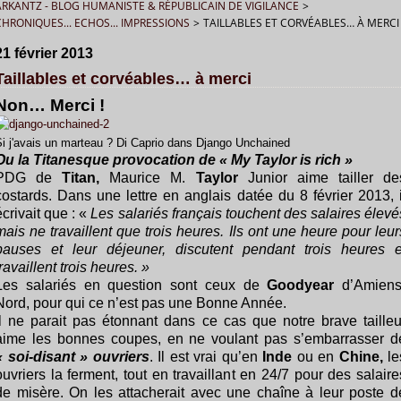
ARKANTZ - BLOG HUMANISTE & RÉPUBLICAIN DE VIGILANCE
>
CHRONIQUES... ECHOS... IMPRESSIONS
>
TAILLABLES ET CORVÉABLES… À MERCI
21 février 2013
Taillables et corvéables… à merci
Non… Merci !
i j'avais un marteau ? Di Caprio dans Django Unchained
Ou la Titanesque provocation de « My Taylor is rich »
PDG de
Titan,
Maurice M.
Taylor
Junior aime tailler de
costards. Dans une lettre en anglais datée du 8 février 2013, i
écrivait que : «
Les salariés français touchent des salaires élevé
mais ne travaillent que trois heures. Ils ont une heure pour leur
pauses et leur déjeuner, discutent pendant trois heures e
travaillent trois heures. »
Les salariés en question sont ceux de
Goodyear
d’Amiens
Nord, pour qui ce n’est pas une Bonne Année.
Il ne parait pas étonnant dans ce cas que notre brave tailleu
aime les bonnes coupes, en ne voulant pas s’embarrasser d
« soi-disant » ouvriers
. Il est vrai qu’en
Inde
ou en
Chine,
le
ouvriers la ferment, tout en travaillant en 24/7 pour des salaire
de misère. On les attacherait avec une chaîne à leur poste d