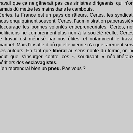
travail que ça ne gênerait pas ces sinistres dirigeants, qui n’on
jamais dû mettre les mains dans le cambouis.
Certes, la France est un pays de râleurs. Certes, les syndicat
nous enquiquinent souvent. Certes, l’administration paperassièr
décourage les bonnes volontés entrepreneuriales. Certes, no
politiciens ne comprennent plus rien à la société réelle. Certes
le travail est méprisé par nos élites, et notamment le travai
manuel. Mais l’insulte d’où qu’elle vienne n’a que rarement serv
ses auteurs. En tant que
libéral
au sens noble du terme, on n
peut que s’insurger contre ces « soi-disant » néo-libéraux
héritiers des
esclavagistes
.
J’en reprendrai bien un
pneu
. Pas vous ?