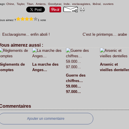
ags:
Chine
,
Taylor
,
Titan
,
Amiens
,
Goodyear
,
Inde
,
esclavagistes
,
libéral
,
ouvriers
ous aimez ?
1 vote
Esclavagisme... enfin aboli !
C’est le printemps… arabe
Vous aimerez aussi :
Règlements de
La marche des
Arsenic et
comptes
Anges…
vieilles dentelle
Guerre des
chiffres…
59.000…
97.000…
Commentaires
Ajouter un commentaire