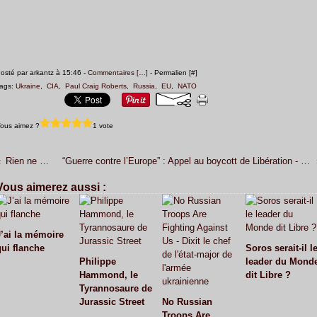
osté par arkantz à 15:46 -
Commentaires [
…
]
- Permalien [
#
]
ags:
Ukraine
,
CIA
,
Paul Craig Roberts
,
Russia
,
EU
,
NATO
ous aimez ?
1 vote
Rien ne va plus…
“Guerre contre l’Europe” : Appel au boycott de Libération - Lancé par Olivier BERRUYER
Vous aimerez aussi :
J’ai la mémoire
qui flanche
Soros serait-il l
Philippe
leader du Mond
Hammond, le
dit Libre ?
Tyrannosaure de
Jurassic Street
No Russian
Troops Are