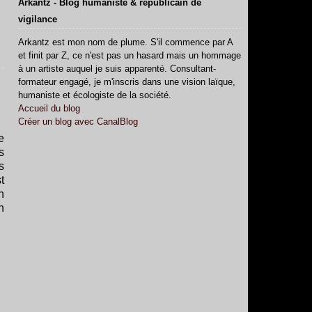
Arkantz - Blog humaniste & républicain de
vigilance
Arkantz est mon nom de plume. S'il commence par A
et finit par Z, ce n'est pas un hasard mais un hommage
à un artiste auquel je suis apparenté. Consultant-
formateur engagé, je m'inscris dans une vision laïque,
humaniste et écologiste de la société.
Accueil du blog
Créer un blog avec CanalBlog
e
s
s
t
h
n