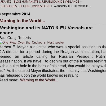
ARKANTZ - BLOG HUMANISTE & RÉPUBLICAIN DE VIGILANCE
>
CHRONIQUES... ECHOS... IMPRESSIONS
>
WARNING TO THE WORLD...
3 septembre 2014
Warning to the World...
Washington and its NATO & EU Vassals are
Insane
Paul Craig Roberts
Herbert E. Meyer, a nutcase who was a special assistant to th
CIA director for a period during the Reagan administration, ha
penned an article calling for Russian President Putin'
assassination. If we have " to get him out of the Kremlin feet-firs
with a bullet hole in the back of his head, that would be okay wit
us." As the crazed Meyer illustrates, the insanity that Washingto
has released upon the world knows no restraint.
Read more:
Warning to the World...