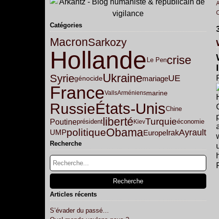
Catégories
Macron
Sarkozy
Hollande
crise
Le Pen
Ukraine
Syrie
UE
mariage
génocide
France
marine
Valls
Arméniens
États-Unis
Russie
Chine
liberté
Turquie
Poutine
président
Kiev
économie
Obama
politique
Ayrault
Irak
Europe
UMP
Recherche
Articles récents
S’évader du passé…