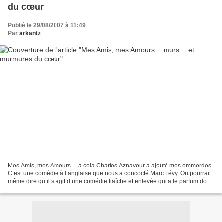
du cœur
Publié le 29/08/2007 à 11:49
Par
arkantz
Mes Amis, mes Amours… à cela Charles Aznavour a ajouté mes emmerdes.
C’est une comédie à l’anglaise que nous a concocté Marc Lévy. On pourrait
même dire qu’il s’agit d’une comédie fraîche et enlevée qui a le parfum doux
amer du temps qui passe sur une...