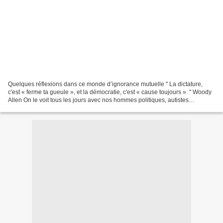
Quelques réflexions dans ce monde d’ignorance mutuelle " La dictature,
c'est « ferme ta gueule », et la démocratie, c'est « cause toujours ». " Woody
Allen On le voit tous les jours avec nos hommes politiques, autistes
sociétaux – pardon mes amis autistes...