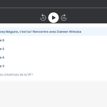
bey Maguire, c'est lui ! Rencontre avec Damien Witecka
e 6
e 5
e 4
e 3
s créatrices de la VF !
e 2
e 1
e Mektoub My Love arrive enfin ! Rencontre avec Shaïn Boumedine et Sal