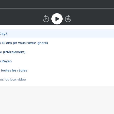
 DayZ
 a 13 ans (et vous l'avez ignoré)
e (littéralement)
im Rayan
 toutes les règles
s les jeux vidéo
us choquant de Rockstar ? - Le scandale BULLY
e plus moche de Steam
du RÊVE tourne au CAUCHEMAR