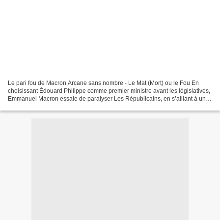
Le pari fou de Macron Arcane sans nombre - Le Mat (Mort) ou le Fou En
choisissant Édouard Philippe comme premier ministre avant les législatives,
Emmanuel Macron essaie de paralyser Les Républicains, en s’alliant à un
proche de Juppé. La tactique est...