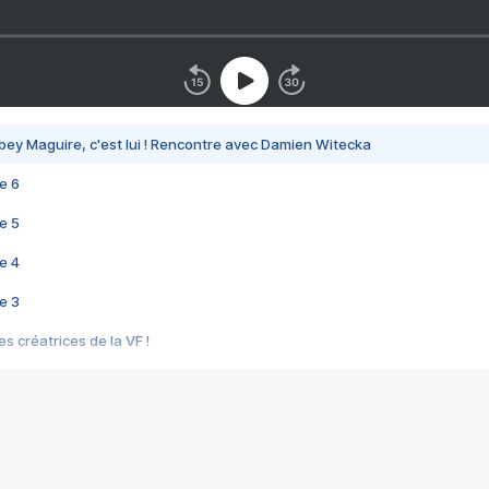
bey Maguire, c'est lui ! Rencontre avec Damien Witecka
e 6
e 5
e 4
e 3
s créatrices de la VF !
e 2
e 1
e Mektoub My Love arrive enfin ! Rencontre avec Shaïn Boumedine et Sal