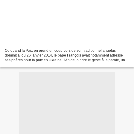
Ou quand la Paix en prend un coup Lors de son traditionnel angelus
dominical du 26 janvier 2014, le pape François avait notamment adressé
ses prières pour la paix en Ukraine. Afin de joindre le geste à la parole, un
lâcher de deux colombes avait été prévu,...