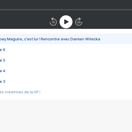
bey Maguire, c'est lui ! Rencontre avec Damien Witecka
e 6
e 5
e 4
e 3
s créatrices de la VF !
e 2
e 1
e Mektoub My Love arrive enfin ! Rencontre avec Shaïn Boumedine et Sal