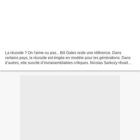
La réussite ? On l'aime ou pas... Bill Gates reste une référence. Dans
certains pays, la réussite est érigée en modèle pour les générations. Dans
d’autres, elle suscite d’invraisemblables critiques. Nicolas Sarkozy rêvait
d’un Bill Gates français. Ce...