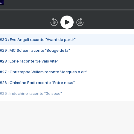
#30 : Eve Angeli raconte "Avant de partir"
#29 : MC Solaar raconte "Bouge de là"
28 : Lorie raconte "Je vais vite"
#27 : Christophe Willem raconte "Jacques a dit"
#26 : Chimène Badi raconte "Entre nous"
#25 : Indochine raconte "3e sexe"
#24 : Zaho raconte "C'est chelou"
#23 : Patrick Bruel raconte "Au café des délices"
#22 : Kyo raconte "Le chemin"