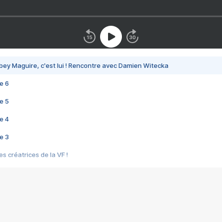
bey Maguire, c'est lui ! Rencontre avec Damien Witecka
e 6
e 5
e 4
e 3
s créatrices de la VF !
e 2
e 1
e Mektoub My Love arrive enfin ! Rencontre avec Shaïn Boumedine et Sal