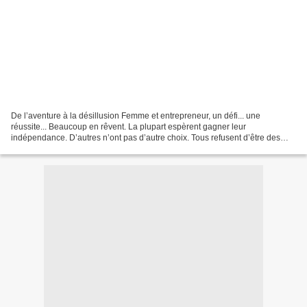
De l’aventure à la désillusion Femme et entrepreneur, un défi... une
réussite... Beaucoup en rêvent. La plupart espèrent gagner leur
indépendance. D’autres n’ont pas d’autre choix. Tous refusent d’être des
assistés. Alors, ils se lancent avec parfois...