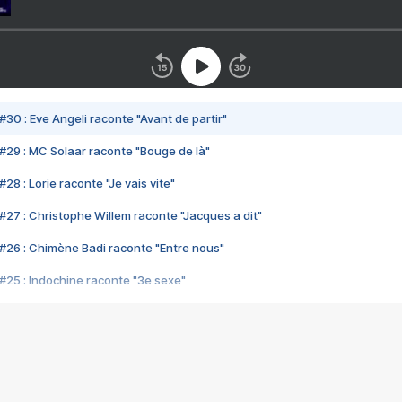
#30 : Eve Angeli raconte "Avant de partir"
#29 : MC Solaar raconte "Bouge de là"
28 : Lorie raconte "Je vais vite"
#27 : Christophe Willem raconte "Jacques a dit"
#26 : Chimène Badi raconte "Entre nous"
#25 : Indochine raconte "3e sexe"
#24 : Zaho raconte "C'est chelou"
#23 : Patrick Bruel raconte "Au café des délices"
#22 : Kyo raconte "Le chemin"