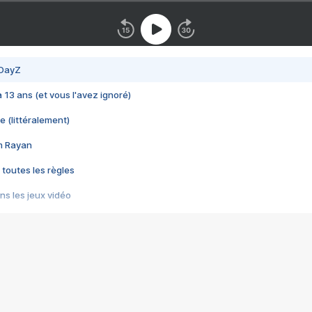
 DayZ
 a 13 ans (et vous l'avez ignoré)
e (littéralement)
im Rayan
 toutes les règles
s les jeux vidéo
us choquant de Rockstar ? - Le scandale BULLY
e plus moche de Steam
du RÊVE tourne au CAUCHEMAR
pendant 8 heures