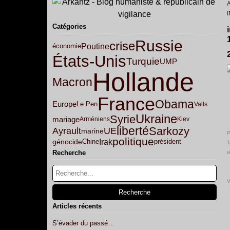
Catégories
Russie
crise
Poutine
économie
États-Unis
Turquie
UMP
Hollande
Macron
France
Obama
Europe
Le Pen
Valls
Ukraine
Syrie
mariage
Arméniens
Kiev
liberté
Sarkozy
Ayrault
UE
marine
P
politique
Irak
génocide
Chine
président
T
Recherche
r
V
Articles récents
S’évader du passé…