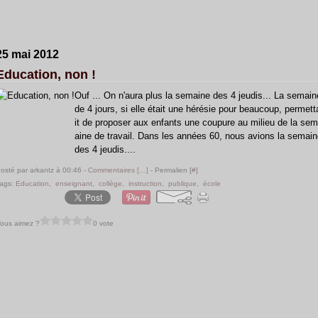
25 mai 2012
Education, non !
Ouf ... On n'aura plus la semaine des 4 jeudis... La semain
de 4 jours, si elle était une hérésie pour beaucoup, permett
it de proposer aux enfants une coupure au milieu de la sem
aine de travail. Dans les années 60, nous avions la semai
des 4 jeudis....
osté par arkantz à 00:46 -
Commentaires [
…
]
- Permalien [
#
]
ags:
Education
,
enseignant
,
collège
,
instruction
,
publique
,
école
ous aimez ?
0 vote