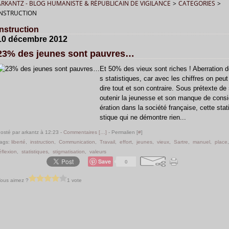
ARKANTZ - BLOG HUMANISTE & RÉPUBLICAIN DE VIGILANCE
>
CATEGORIES
>
INSTRUCTION
instruction
10 décembre 2012
23% des jeunes sont pauvres…
Et 50% des vieux sont riches ! Aberration 
s statistiques, car avec les chiffres on peut
dire tout et son contraire. Sous prétexte de
outenir la jeunesse et son manque de consi
ération dans la société française, cette stat
stique qui ne démontre rien...
osté par arkantz à 12:23 -
Commentaires [
…
]
- Permalien [
#
]
ags:
liberté
,
instruction
,
Communication
,
Travail
,
effort
,
jeunes
,
vieux
,
Sartre
,
manuel
,
place
éflexion
,
statistiques
,
stigmatisation
,
valeurs
Save
0
ous aimez ?
1 vote