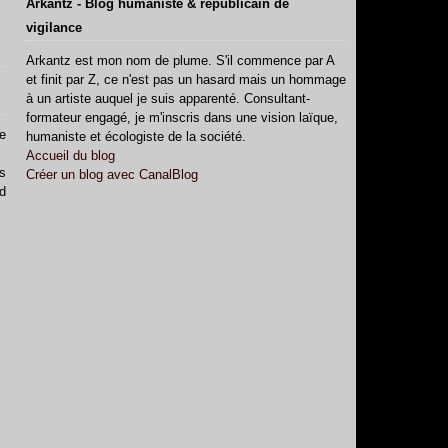
Arkantz - Blog humaniste & républicain de
vigilance
Arkantz est mon nom de plume. S'il commence par A
et finit par Z, ce n'est pas un hasard mais un hommage
à un artiste auquel je suis apparenté. Consultant-
formateur engagé, je m'inscris dans une vision laïque,
de
humaniste et écologiste de la société.
Accueil du blog
 s
Créer un blog avec CanalBlog
d
i
,