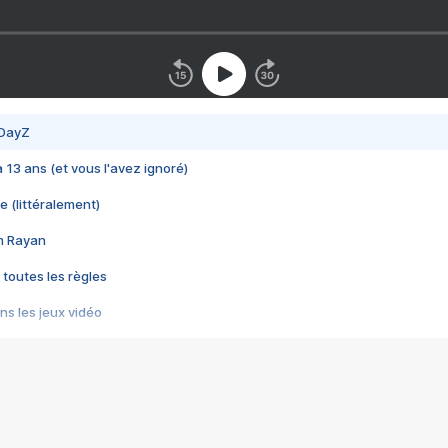
 DayZ
 a 13 ans (et vous l'avez ignoré)
e (littéralement)
im Rayan
 toutes les règles
s les jeux vidéo
us choquant de Rockstar ? - Le scandale BULLY
e plus moche de Steam
du RÊVE tourne au CAUCHEMAR