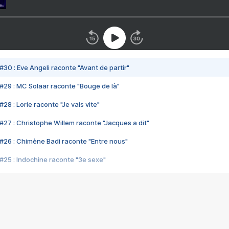
#30 : Eve Angeli raconte "Avant de partir"
#29 : MC Solaar raconte "Bouge de là"
28 : Lorie raconte "Je vais vite"
#27 : Christophe Willem raconte "Jacques a dit"
#26 : Chimène Badi raconte "Entre nous"
#25 : Indochine raconte "3e sexe"
#24 : Zaho raconte "C'est chelou"
#23 : Patrick Bruel raconte "Au café des délices"
#22 : Kyo raconte "Le chemin"