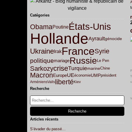
Catégories
États-Unis
Obama
Poutine
Hollande
Ayrault
génocide
France
Ukraine
Syrie
Irak
Russie
politique
mariage
Le Pen
crise
Sarkozy
Turquie
marine
Chine
P
Macron
UE
Europe
UMP
économie
président
T
liberté
Arméniens
Valls
Kiev
s
Recherche
V
Articles récents
S’évader du passé…