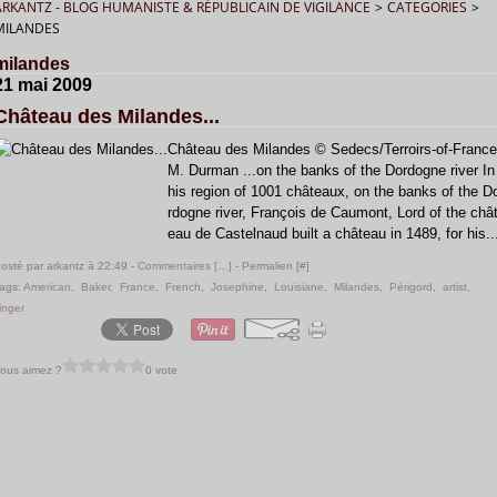
ARKANTZ - BLOG HUMANISTE & RÉPUBLICAIN DE VIGILANCE
>
CATEGORIES
>
MILANDES
milandes
21 mai 2009
Château des Milandes...
Château des Milandes © Sedecs/Terroirs-of-France
M. Durman ...on the banks of the Dordogne river In
his region of 1001 châteaux, on the banks of the D
rdogne river, François de Caumont, Lord of the châ
eau de Castelnaud built a château in 1489, for his..
osté par arkantz à 22:49 -
Commentaires [
…
]
- Permalien [
#
]
ags:
American
,
Baker
,
France
,
French
,
Josephine
,
Louisiane
,
Milandes
,
Périgord
,
artist
,
inger
ous aimez ?
0 vote