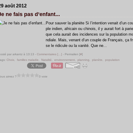
29 août 2012
Je ne fais pas d’enfant...
Pour sauver la planète Si l’intention venait d’un co
ple indien, africain ou chinois, il y aurait fort à parie
que cela aurait des incidences sur la population m
ndiale. Mais, venant d’un couple de Français, ça fr
se le ridicule ou la vanité. Que ne...
osté par arkantz à 13:13 -
Commentaires [
…
]
- Permalien [
#
]
ags:
Choix
,
familles maladie
,
Natalité
,
environnement
,
planning
,
planète
,
population
ous aimez ?
0 vote