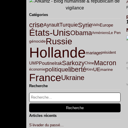
Catégories
crise
Syrie
Ayrault
Turquie
Europe
Valls
États-Unis
Obama
Arméniens
Le Pen
Russie
génocide
Hollande
mariage
président
Macron
Sarkozy
Poutine
Irak
UMP
Chine
P
liberté
politique
UE
T
marine
économie
Kiev
France
Ukraine
V
Recherche
Articles récents
S’évader du passé…