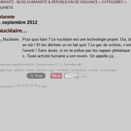
ARKANTZ - BLOG HUMANISTE & RÉPUBLICAIN DE VIGILANCE
>
CATEGORIES
>
PLANETE
planete
1 septembre 2012
Nucléaire…
Pour quoi faire ? Le nucléaire est une technologie propre. Oui, b
en sûr ! Et les déchets on en fait quoi ? Le gaz de schiste, c’es
l’avenir ! Sans doute, si on ne pollue pas les nappes phréatique
s. Toute activité humaine a son revers. On appelle ça...
osté par arkantz à 09:26 -
Commentaires [
…
]
- Permalien [
#
]
ags:
Iran
,
pétrole
,
Israël
,
planète
,
gaz
,
nucléaire
,
producteur
,
schiste
,
technologie
ous aimez ?
0 vote