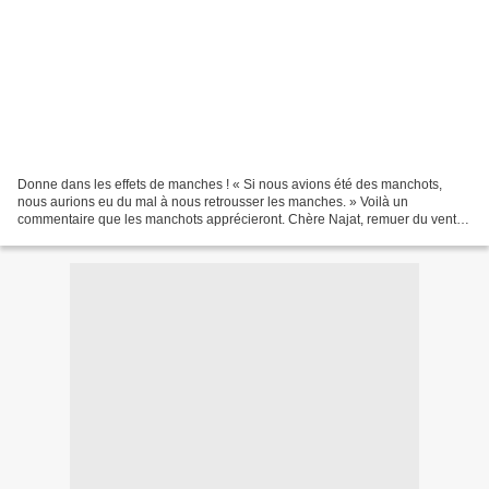
Donne dans les effets de manches ! « Si nous avions été des manchots,
nous aurions eu du mal à nous retrousser les manches. » Voilà un
commentaire que les manchots apprécieront. Chère Najat, remuer du vent
ne fait que des courants d'air. La gestion de...