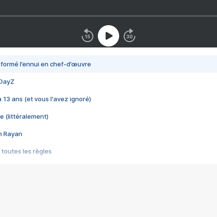
nsformé l’ennui en chef-d’œuvre
 DayZ
 a 13 ans (et vous l'avez ignoré)
e (littéralement)
im Rayan
 toutes les règles
s les jeux vidéo
us choquant de Rockstar ? - Le scandale BULLY
e plus moche de Steam