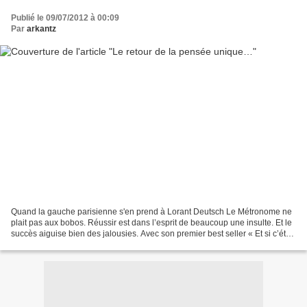
Publié le 09/07/2012 à 00:09
Par
arkantz
Quand la gauche parisienne s'en prend à Lorant Deutsch Le Métronome ne
plait pas aux bobos. Réussir est dans l’esprit de beaucoup une insulte. Et le
succès aiguise bien des jalousies. Avec son premier best seller « Et si c’était
vrai », Marc Lévy s’était...