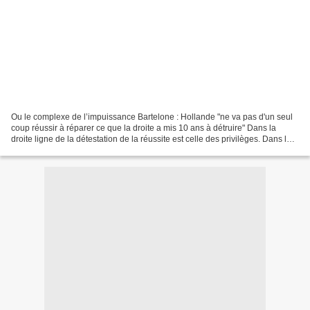
Ou le complexe de l’impuissance Bartelone : Hollande "ne va pas d'un seul
coup réussir à réparer ce que la droite a mis 10 ans à détruire" Dans la
droite ligne de la détestation de la réussite est celle des privilèges. Dans la
nuit du 4 août 1789, l’assemblée...