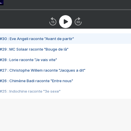
#30 : Eve Angeli raconte "Avant de partir"
#29 : MC Solaar raconte "Bouge de là"
28 : Lorie raconte "Je vais vite"
#27 : Christophe Willem raconte "Jacques a dit"
#26 : Chimène Badi raconte "Entre nous"
#25 : Indochine raconte "3e sexe"
#24 : Zaho raconte "C'est chelou"
#23 : Patrick Bruel raconte "Au café des délices"
#22 : Kyo raconte "Le chemin"