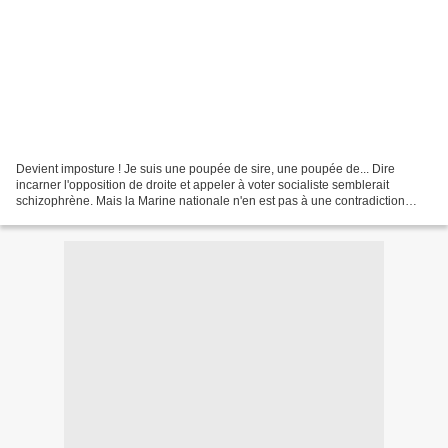
Devient imposture ! Je suis une poupée de sire, une poupée de... Dire
incarner l'opposition de droite et appeler à voter socialiste semblerait
schizophrène. Mais la Marine nationale n'en est pas à une contradiction
près. Marine est Marine, ni de droite,...