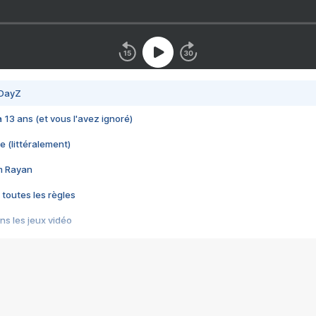
 DayZ
 a 13 ans (et vous l'avez ignoré)
e (littéralement)
im Rayan
 toutes les règles
s les jeux vidéo
us choquant de Rockstar ? - Le scandale BULLY
e plus moche de Steam
du RÊVE tourne au CAUCHEMAR