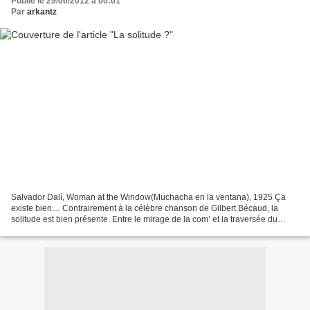
Publié le 29/06/2012 à 00:01
Par
arkantz
Salvador Dalí, Woman at the Window(Muchacha en la ventana), 1925 Ça
existe bien… Contrairement à la célèbre chanson de Gilbert Bécaud, la
solitude est bien présente. Entre le mirage de la com’ et la traversée du
désert, les Français, notamment les trentenaires...