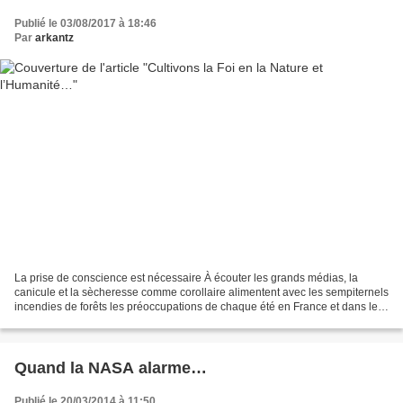
Publié le 03/08/2017 à 18:46
Par
arkantz
La prise de conscience est nécessaire À écouter les grands médias, la
canicule et la sècheresse comme corollaire alimentent avec les sempiternels
incendies de forêts les préoccupations de chaque été en France et dans le
sud de l’Europe, auxquelles on...
Quand la NASA alarme…
Publié le 20/03/2014 à 11:50