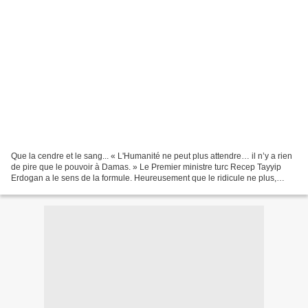
Que la cendre et le sang... « L'Humanité ne peut plus attendre… il n’y a rien
de pire que le pouvoir à Damas. » Le Premier ministre turc Recep Tayyip
Erdogan a le sens de la formule. Heureusement que le ridicule ne plus,
sinon il aurait essuyé les salves...