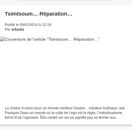
Tsimtsoum… Réparation…
Publié le 09/01/2014 à 12:19
Par
arkantz
La chaîne d’union pour un monde meilleur Gaston... créateur loufoque ! par
Franquin Dans un monde où le culte de l’ego est la règle, l’individualisme
fait le lit de l’égoïsme. Être centré sur soi ne signifie pas se fermer aux
autres. Hier, en passant...