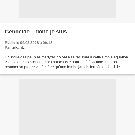
Génocide... donc je suis
Publié le 09/02/2008 à 00:18
Par
arkantz
L’histoire des peuples martyres doit-elle se résumer à cette simple équation
? Celle de n’exister que par l’holocauste dont il a été victime. Doit-on
résumer sa propre vie à n’être qu’une tombe jamais fermée du fond de
laquelle des âmes en furie continuent...