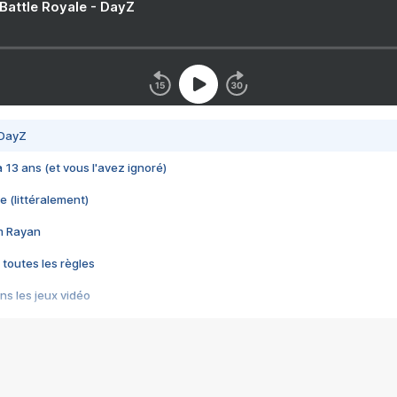
 Battle Royale - DayZ
 DayZ
 a 13 ans (et vous l'avez ignoré)
e (littéralement)
im Rayan
 toutes les règles
s les jeux vidéo
us choquant de Rockstar ? - Le scandale BULLY
e plus moche de Steam
du RÊVE tourne au CAUCHEMAR