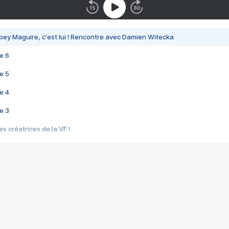
bey Maguire, c'est lui ! Rencontre avec Damien Witecka
e 6
e 5
e 4
e 3
s créatrices de la VF !
e 2
e 1
e Mektoub My Love arrive enfin ! Rencontre avec Shaïn Boumedine et Sal
i : après Toni en famille
elle réalise le bouleversant Dites lui que je l'aime