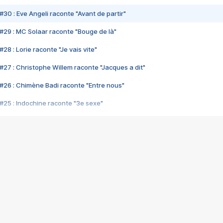
#30 : Eve Angeli raconte "Avant de partir"
#29 : MC Solaar raconte "Bouge de là"
28 : Lorie raconte "Je vais vite"
#27 : Christophe Willem raconte "Jacques a dit"
#26 : Chimène Badi raconte "Entre nous"
#25 : Indochine raconte "3e sexe"
#24 : Zaho raconte "C'est chelou"
#23 : Patrick Bruel raconte "Au café des délices"
#22 : Kyo raconte "Le chemin"
#21 : Nolwenn Leroy raconte "Cassé"
#20 : Patrick Hernandez raconte "Born to be alive"
#19 : Lorie raconte "Près de moi"