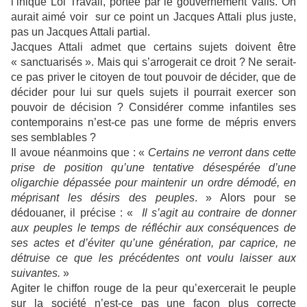
l’inique Loi Travail, portée par le gouvernement Valls. On
aurait aimé voir sur ce point un Jacques Attali plus juste,
pas un Jacques Attali partial.
Jacques Attali admet que certains sujets doivent être
« sanctuarisés ». Mais qui s’arrogerait ce droit ? Ne serait-
ce pas priver le citoyen de tout pouvoir de décider, que de
décider pour lui sur quels sujets il pourrait exercer son
pouvoir de décision ? Considérer comme infantiles ses
contemporains n’est-ce pas une forme de mépris envers
ses semblables ?
Il avoue néanmoins que : «
Certains ne verront dans cette
prise de position qu’une tentative désespérée d’une
oligarchie dépassée pour maintenir un ordre démodé, en
méprisant les désirs des peuples
. » Alors pour se
dédouaner, il précise : «
Il s’agit au contraire de donner
aux peuples le temps de réfléchir aux conséquences de
ses actes et d’éviter qu’une génération, par caprice, ne
détruise ce que les précédentes ont voulu laisser aux
suivantes.
»
Agiter le chiffon rouge de la peur qu’exercerait le peuple
sur la société n’est-ce pas une façon plus correcte