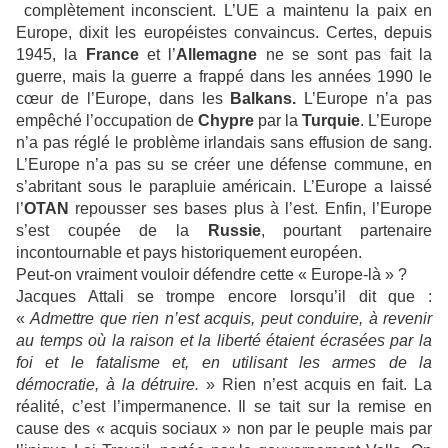
complètement inconscient. L’UE a maintenu la paix en
Europe, dixit les européistes convaincus. Certes, depuis
1945, la
France
et l’
Allemagne
ne se sont pas fait la
guerre, mais la guerre a frappé dans les années 1990 le
cœur de l’Europe, dans les
Balkans.
L’Europe n’a pas
empêché l’occupation de
Chypre
par la
Turquie
. L’Europe
n’a pas réglé le problème irlandais sans effusion de sang.
L’Europe n’a pas su se créer une défense commune, en
s’abritant sous le parapluie américain. L’Europe a laissé
l’
OTAN
repousser ses bases plus à l’est. Enfin, l’Europe
s’est coupée de la
Russie
, pourtant partenaire
incontournable et pays historiquement européen.
Peut-on vraiment vouloir défendre cette « Europe-là » ?
Jacques Attali se trompe encore lorsqu’il dit que :
«
Admettre que rien n’est acquis, peut conduire, à revenir
au temps où la raison et la liberté étaient écrasées par la
foi et le fatalisme et, en utilisant les armes de la
démocratie, à la détruire.
» Rien n’est acquis en fait. La
réalité, c’est l’impermanence. Il se tait sur la remise en
cause des « acquis sociaux » non par le peuple mais par