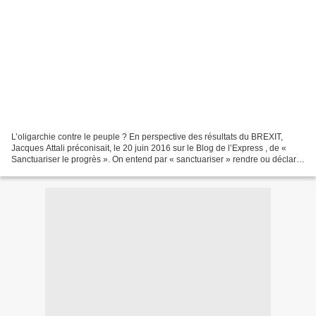
L’oligarchie contre le peuple ? En perspective des résultats du BREXIT,
Jacques Attali préconisait, le 20 juin 2016 sur le Blog de l’Express , de «
Sanctuariser le progrès ». On entend par « sanctuariser » rendre ou déclarer
inviolable un territoire afin...