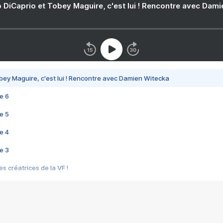
 DiCaprio et Tobey Maguire, c'est lui ! Rencontre avec Dam
bey Maguire, c'est lui ! Rencontre avec Damien Witecka
e 6
e 5
e 4
e 3
s créatrices de la VF !
e 2
e 1
e Mektoub My Love arrive enfin ! Rencontre avec Shaïn Boumedine et Sal