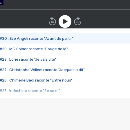
#30 : Eve Angeli raconte "Avant de partir"
#29 : MC Solaar raconte "Bouge de là"
28 : Lorie raconte "Je vais vite"
#27 : Christophe Willem raconte "Jacques a dit"
#26 : Chimène Badi raconte "Entre nous"
#25 : Indochine raconte "3e sexe"
#24 : Zaho raconte "C'est chelou"
#23 : Patrick Bruel raconte "Au café des délices"
#22 : Kyo raconte "Le chemin"