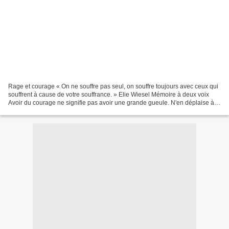
Rage et courage « On ne souffre pas seul, on souffre toujours avec ceux qui
souffrent à cause de votre souffrance. » Elie Wiesel Mémoire à deux voix
Avoir du courage ne signifie pas avoir une grande gueule. N'en déplaise à
certains, ce n'est pas en criant...