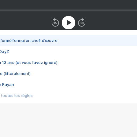
nsformé l’ennui en chef-d’œuvre
 DayZ
 a 13 ans (et vous l'avez ignoré)
e (littéralement)
im Rayan
 toutes les règles
s les jeux vidéo
us choquant de Rockstar ? - Le scandale BULLY
e plus moche de Steam