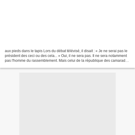
aux pieds dans le tapis Lors du débat télévisé, il disait : « Je ne serai pas le
président des ceci ou des cela... » Oui, il ne sera pas. Il ne sera notamment
pas l'homme du rassemblement. Mais celui de la république des camarades.
Lepage déchante. Son...