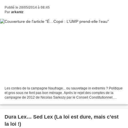
Publié le 28/05/2014 à 08:45
Par
arkantz
Les contes de la campagne Naufrage... ou sauvetage in extremis ? Politique
et gros sous ne font pas bon ménage. Après le rejet des comptes de la
campagne de 2012 de Nicolas Sarkozy par le Conseil Constitutionnel.
L’UMP avait dû demander à ses membres...
Dura Lex… Sed Lex (La loi est dure, mais c’est
la loi !)