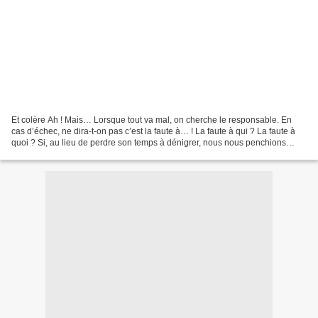
Et colère Ah ! Mais… Lorsque tout va mal, on cherche le responsable. En
cas d’échec, ne dira-t-on pas c’est la faute à… ! La faute à qui ? La faute à
quoi ? Si, au lieu de perdre son temps à dénigrer, nous nous penchions
plutôt sur ce que nous enseigne...