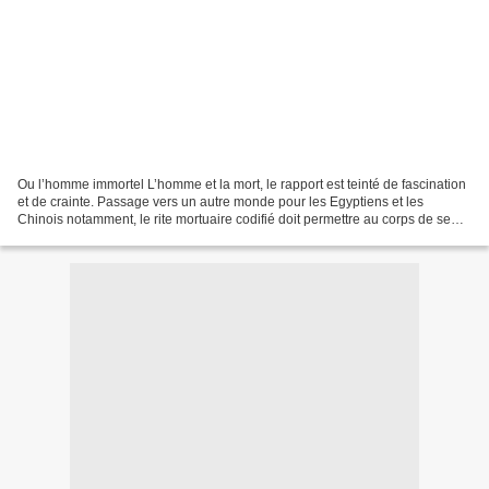
Ou l’homme immortel L’homme et la mort, le rapport est teinté de fascination
et de crainte. Passage vers un autre monde pour les Egyptiens et les
Chinois notamment, le rite mortuaire codifié doit permettre au corps de se
régénérer dans l’au-delà par la...