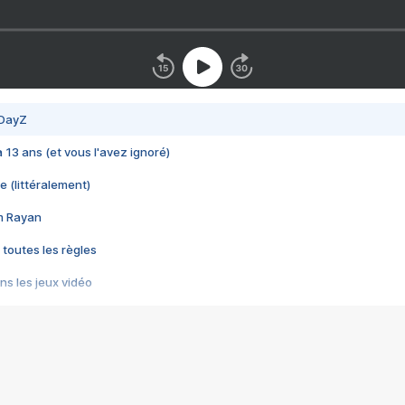
 DayZ
 a 13 ans (et vous l'avez ignoré)
e (littéralement)
im Rayan
 toutes les règles
s les jeux vidéo
us choquant de Rockstar ? - Le scandale BULLY
e plus moche de Steam
du RÊVE tourne au CAUCHEMAR