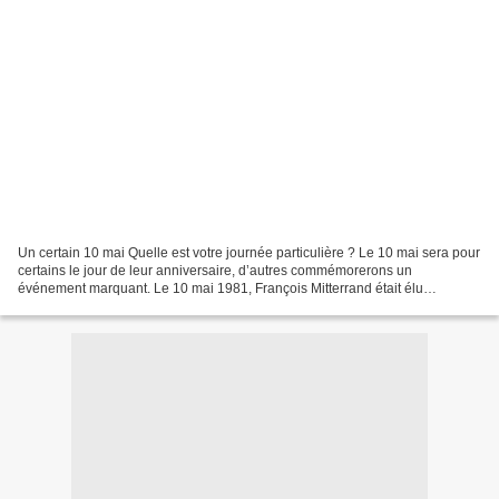
Un certain 10 mai Quelle est votre journée particulière ? Le 10 mai sera pour
certains le jour de leur anniversaire, d’autres commémorerons un
événement marquant. Le 10 mai 1981, François Mitterrand était élu
président de la République. Après 23 ans de...