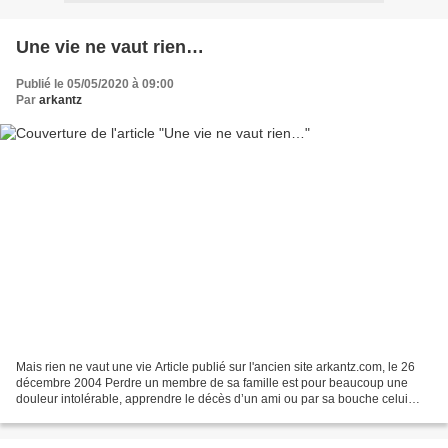
Une vie ne vaut rien…
Publié le 05/05/2020 à 09:00
Par
arkantz
Mais rien ne vaut une vie Article publié sur l'ancien site arkantz.com, le 26
décembre 2004 Perdre un membre de sa famille est pour beaucoup une
douleur intolérable, apprendre le décès d’un ami ou par sa bouche celui
d’un de ses proches crée entre nous...