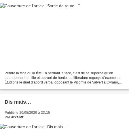
Perdre la face ou la tête En perdant la face, c’est de sa superbe qu’on
abandonne, humilié et couvert de honte. La littérature regorge d’exemples.
Étudions le duel d’abord verbal opposant le Vicomte de Valvert à Cyrano,
dans la pièce d’Edmond Rostand...
Dis mais…
Publié le 10/05/2020 à 23:15
Par
arkantz