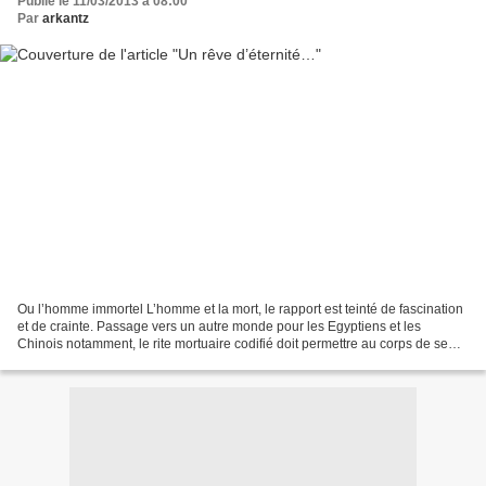
Publié le 11/03/2013 à 08:00
Par
arkantz
Ou l’homme immortel L’homme et la mort, le rapport est teinté de fascination
et de crainte. Passage vers un autre monde pour les Egyptiens et les
Chinois notamment, le rite mortuaire codifié doit permettre au corps de se
régénérer dans l’au-delà par la...