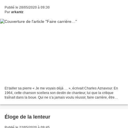
Publié le 28/05/2020 à 09:30
Par
arkantz
Et tailler sa pierre « Je me voyais déjà … », écrivait Charles Aznavour. En
1964, cette chanson scellera son destin de chanteur, lui que la critique
traînait dans la boue. Qui ne s’a jamais voulu réussir, faire carrière, être
récompensé ? Faire carrière...
Éloge de la lenteur
Publié le 22/05/2020 à 09:45