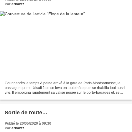
Par
arkantz
Courir après le temps À peine arrivé à la gare de Paris-Montparnasse, le
passager qui me faisait face se leva en toute hâte puis se rhabilla tout aussi
vite. Il empoigna rapidement sa valise posée sur le porte-bagages et, se
tournant vivement vers moi,...
Sortie de route…
Publié le 20/05/2020 à 09:30
Par
arkantz