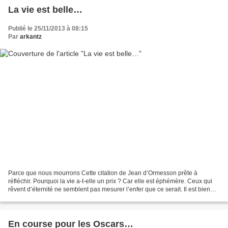
La vie est belle…
Publié le 25/11/2013 à 08:15
Par
arkantz
Parce que nous mourrons Cette citation de Jean d’Ormesson prête à
réfléchir. Pourquoi la vie a-t-elle un prix ? Car elle est éphémère. Ceux qui
rêvent d’éternité ne semblent pas mesurer l’enfer que ce serait. Il est bien
entendu nombre d’hommes et de...
En course pour les Oscars…