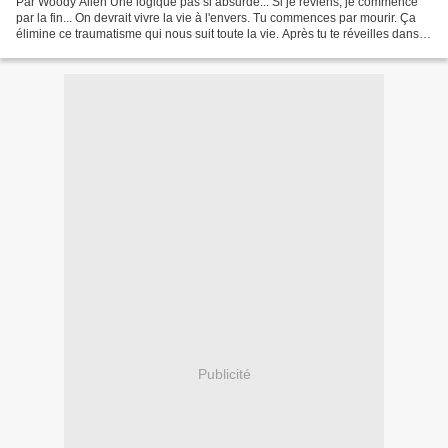
Par Woody Allen Une logique pas si absurde... Si je reviens, je commence
par la fin... On devrait vivre la vie à l'envers. Tu commences par mourir. Ça
élimine ce traumatisme qui nous suit toute la vie. Après tu te réveilles dans
une maison de retraite,...
Publicité