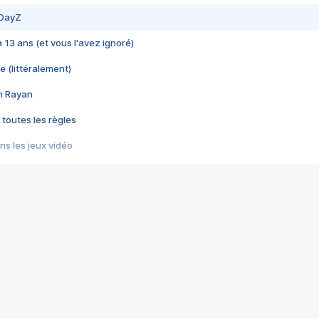
 DayZ
 a 13 ans (et vous l'avez ignoré)
e (littéralement)
im Rayan
 toutes les règles
s les jeux vidéo
us choquant de Rockstar ? - Le scandale BULLY
e plus moche de Steam
du RÊVE tourne au CAUCHEMAR
pendant 8 heures
it… à tort
umiliés par un jeu vidéo