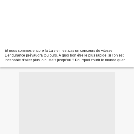
Et nous sommes encore là La vie n’est pas un concours de vitesse.
L’endurance prévaudra toujours. À quoi bon être le plus rapide, si l’on est
incapable d’aller plus loin. Mais jusqu’où ? Pourquoi courir le monde quand
on ne sait plus le regarder en appréciant...