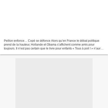
Peillon enfonce… Copé se défonce Alors qu’en France le débat politique
prend de la hauteur, Hollande et Obama s’affichent comme amis pour
toujours. Il n’est pas certain que le livre pour enfants « Tous à poil ! » n’aurait
pas fait polémique outre-Atlantique....