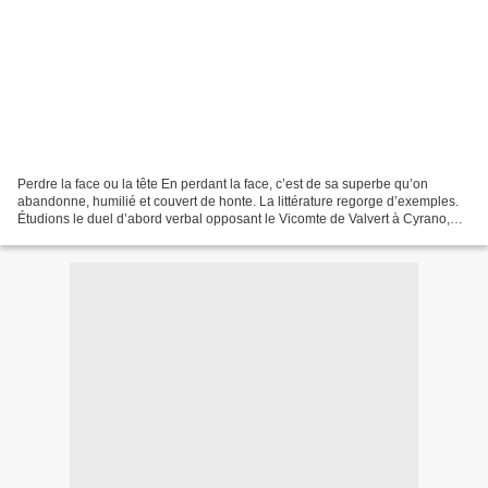
Perdre la face ou la tête En perdant la face, c’est de sa superbe qu’on
abandonne, humilié et couvert de honte. La littérature regorge d’exemples.
Étudions le duel d’abord verbal opposant le Vicomte de Valvert à Cyrano,
dans la pièce d’Edmond Rostand...