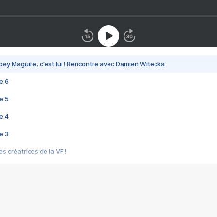
bey Maguire, c'est lui ! Rencontre avec Damien Witecka
e 6
e 5
e 4
e 3
s créatrices de la VF !
e 2
e 1
e Mektoub My Love arrive enfin ! Rencontre avec Shaïn Boumedine et Sal