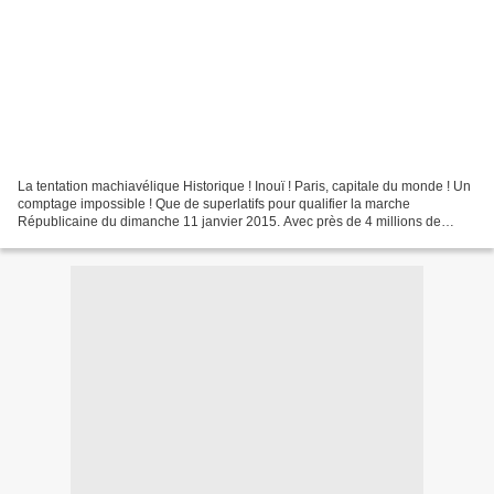
La tentation machiavélique Historique ! Inouï ! Paris, capitale du monde ! Un
comptage impossible ! Que de superlatifs pour qualifier la marche
Républicaine du dimanche 11 janvier 2015. Avec près de 4 millions de
personnes (3.700.000 selon les estimations)...