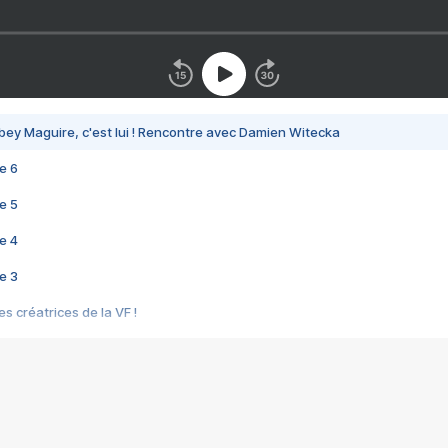
bey Maguire, c'est lui ! Rencontre avec Damien Witecka
e 6
e 5
e 4
e 3
s créatrices de la VF !
e 2
e 1
e Mektoub My Love arrive enfin ! Rencontre avec Shaïn Boumedine et Sal