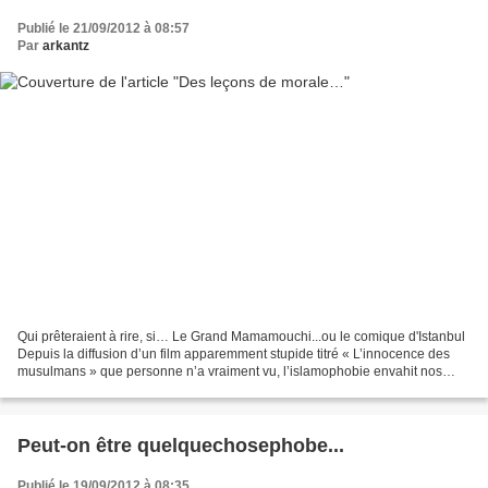
Publié le 21/09/2012 à 08:57
Par
arkantz
Qui prêteraient à rire, si… Le Grand Mamamouchi...ou le comique d'Istanbul
Depuis la diffusion d’un film apparemment stupide titré « L’innocence des
musulmans » que personne n’a vraiment vu, l’islamophobie envahit nos
médias. Le dernier à en parler, mais...
Peut-on être quelquechosephobe...
Publié le 19/09/2012 à 08:35