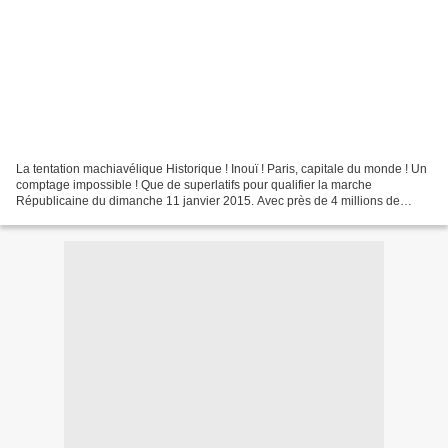
La tentation machiavélique Historique ! Inouï ! Paris, capitale du monde ! Un
comptage impossible ! Que de superlatifs pour qualifier la marche
Républicaine du dimanche 11 janvier 2015. Avec près de 4 millions de
personnes (3.700.000 selon les estimations)...