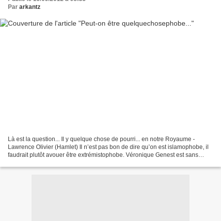
Par
arkantz
Là est la question... Il y quelque chose de pourri... en notre Royaume -
Lawrence Olivier (Hamlet) Il n’est pas bon de dire qu’on est islamophobe, il
faudrait plutôt avouer être extrémistophobe. Véronique Genest est sans
doute maladroite pour les uns...