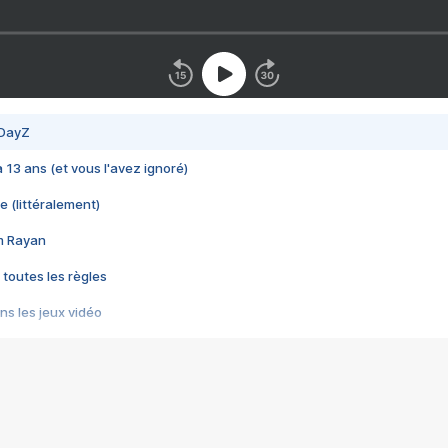
 DayZ
 a 13 ans (et vous l'avez ignoré)
e (littéralement)
im Rayan
 toutes les règles
s les jeux vidéo
us choquant de Rockstar ? - Le scandale BULLY
e plus moche de Steam
du RÊVE tourne au CAUCHEMAR