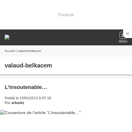
Publicité
MENU
Accueil
» valaud-belkacem
valaud-belkacem
L’insoutenable…
Publié le 15/01/2013 à 07:10
Par
arkantz