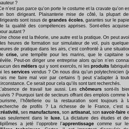
hauteur ?
Ce n’est pas parce qu’on porte le costume et la cravate qu’on es
un bon dirigeant. Plaisanterie mise de côté, la plupart de
dirigeants sont issus de
grandes écoles
, garantes sur le papie
de la qualité des compétences apprises. Sont-elles acquise
pour autant ?
Une chose est la théorie, une autre est la pratique. On peut avoi
des heures de formation sur simulateur de vol, puis quelque
heures de pratique dans les airs, c’est confronté à une situatio
de
crise,
une tempête pour les marins, que le capitaine s
révèle. Peut-on diriger une entreprise alors qu’on n’en connai
aucun des
métiers
qui y sont exercés, ni les
produits
fabriqués
ni les
services
vendus ? On nous dira qu’un polytechnicien (j
vais me faire mal voir par certains !) peut s’adapter à tout
circonstance. Ce serait pour cela qu’ils sont tant recherchés.
L’absence de travail tue aussi. Les
chômeurs
sont-ils bie
suivis ? Pourquoi tant de secteurs offrant des emplois comme l
tourisme, l’hôtellerie ou la restauration sont toujours à l
recherche de profils ? La richesse de le France, c’est s
créativité,
ses
manufactures,
son
artisanat,
son
savoir-faire
e
pas seulement dans le
luxe.
La dictature des études et de
diplômes a jeté l’opprobre l’
apprentissage
comme sur le