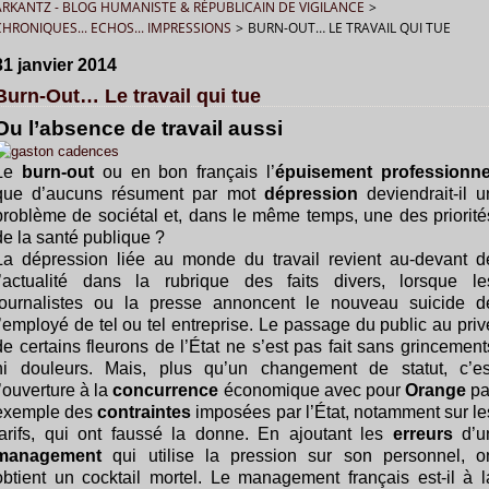
ARKANTZ - BLOG HUMANISTE & RÉPUBLICAIN DE VIGILANCE
>
CHRONIQUES... ECHOS... IMPRESSIONS
>
BURN-OUT… LE TRAVAIL QUI TUE
31 janvier 2014
Burn-Out… Le travail qui tue
Ou l’absence de travail aussi
Le
burn-out
ou en bon français l’
épuisement professionne
que d’aucuns résument par mot
dépression
deviendrait-il u
problème de sociétal et, dans le même temps, une des priorité
de la santé publique ?
La dépression liée au monde du travail revient au-devant d
l’actualité dans la rubrique des faits divers, lorsque le
journalistes ou la presse annoncent le nouveau suicide d
l’employé de tel ou tel entreprise. Le passage du public au priv
de certains fleurons de l’État ne s’est pas fait sans grincement
ni douleurs. Mais, plus qu’un changement de statut, c’es
l’ouverture à la
concurrence
économique avec pour
Orange
pa
exemple des
contraintes
imposées par l’État, notamment sur le
tarifs, qui ont faussé la donne. En ajoutant les
erreurs
d’u
management
qui utilise la pression sur son personnel, o
obtient un cocktail mortel. Le management français est-il à l