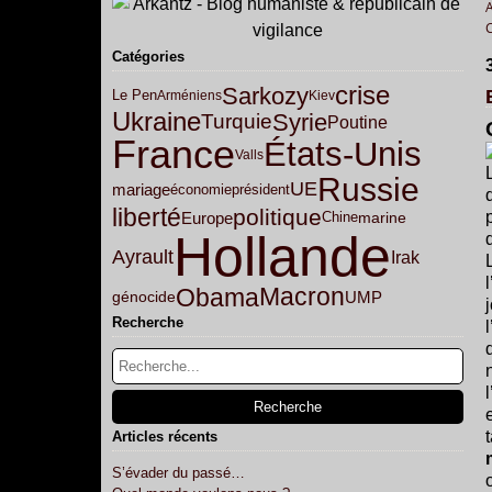
Catégories
crise
Sarkozy
Le Pen
Arméniens
Kiev
Ukraine
Syrie
Turquie
Poutine
France
États-Unis
Valls
Russie
UE
mariage
économie
président
liberté
politique
Europe
marine
Chine
Hollande
Ayrault
Irak
Macron
Obama
UMP
génocide
Recherche
Articles récents
S’évader du passé…