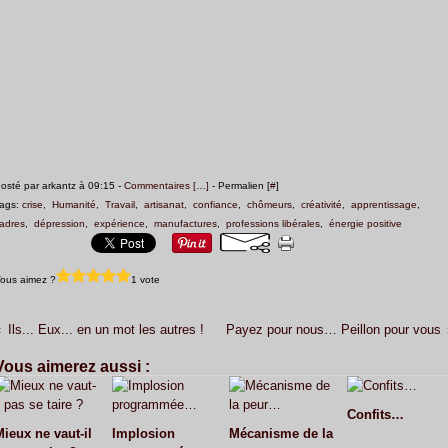
osté par arkantz à 09:15 -
Commentaires [
…
]
- Permalien [
#
]
ags:
crise
,
Humanité
,
Travail
,
artisanat
,
confiance
,
chômeurs
,
créativité
,
apprentissage
,
adres
,
dépression
,
expérience
,
manufactures
,
professions libérales
,
énergie positive
ous aimez ?
1 vote
Ils... Eux... en un mot les autres !
Payez pour nous… Peillon pour vous
Vous aimerez aussi :
Confits…
Mieux ne vaut-il
Implosion
Mécanisme de la