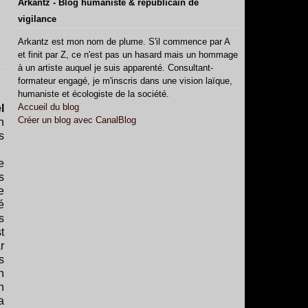
Arkantz - Blog humaniste & républicain de
vigilance
Arkantz est mon nom de plume. S'il commence par A
et finit par Z, ce n'est pas un hasard mais un hommage
à un artiste auquel je suis apparenté. Consultant-
formateur engagé, je m'inscris dans une vision laïque,
humaniste et écologiste de la société.
Accueil du blog
l
Créer un blog avec CanalBlog
n
s
e
s
e
é
s
t
r
s
n
n
a