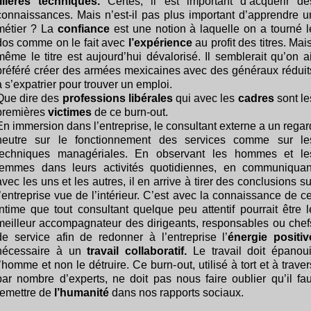
filières techniques.
Certes, il est important d’acquérir de
connaissances. Mais n’est-il pas plus important d’apprendre u
métier ? La
confiance
est une notion à laquelle on a tourné l
dos comme on le fait avec
l’expérience
au profit des titres. Mais
même le titre est aujourd’hui dévalorisé. Il semblerait qu’on ai
préféré créer des armées mexicaines avec des généraux réduit
à s’expatrier pour trouver un emploi.
Que dire des
professions libérales
qui avec les
cadres
sont le
premières
victimes
de ce burn-out.
En immersion dans l’entreprise, le consultant externe a un regar
neutre sur le fonctionnement des services comme sur le
techniques managériales. En observant les hommes et le
femmes dans leurs activités quotidiennes, en communiquan
avec les uns et les autres, il en arrive à tirer des conclusions su
l’entreprise vue de l’intérieur. C’est avec la connaissance de ce
intime que tout consultant quelque peu attentif pourrait être l
meilleur accompagnateur des dirigeants, responsables ou chef
de service afin de redonner à l’entreprise l’
énergie positiv
nécessaire à un
travail collaboratif.
Le travail doit épanoui
l’homme et non le détruire. Ce burn-out, utilisé à tort et à traver
par nombre d’experts, ne doit pas nous faire oublier qu’il fau
remettre de
l’humanité
dans nos rapports sociaux.