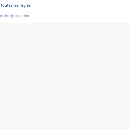
 toutes les règles
s les jeux vidéo
us choquant de Rockstar ? - Le scandale BULLY
e plus moche de Steam
du RÊVE tourne au CAUCHEMAR
pendant 8 heures
it… à tort
umiliés par un jeu vidéo
ire - Final Fantasy 8
ti un empire - Age of Empires
story DOFUS
tard, il crée l'un des pires jeux de tous les temps, MindsEye.