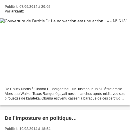
Publié le 07/09/2014 à 20:05
Par
arkantz
De Chuck Norris à Obama H. Morgenthau, un Justepour un 613ème article
Alors que Walker Texas Ranger égayait nos dimanches après-midi avec ses
pirouettes de karatéka, Obama est venu casser la baraque de ces certitudes
en avouant son impuissance non-verbale...
De l’imposture en politique…
Publié le 10/08/2014 à 18:54