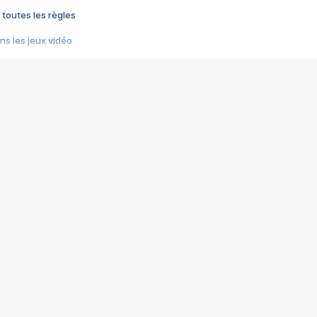
 toutes les règles
s les jeux vidéo
us choquant de Rockstar ? - Le scandale BULLY
e plus moche de Steam
du RÊVE tourne au CAUCHEMAR
pendant 8 heures
it… à tort
umiliés par un jeu vidéo
ire - Final Fantasy 8
ti un empire - Age of Empires
story DOFUS
tard, il crée l'un des pires jeux de tous les temps, MindsEye.