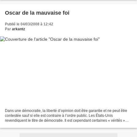
Oscar de la mauvaise foi
Publié le 04/03/2008 à 12:42
Par
arkantz
Dans une démocratie, la liberté d’opinion doit être garantie et ne peut être
contestée sauf si elle est contraire à l’ordre public. Les États-Unis
revendiquent le titre de démocratie. Il est cependant certaines « vérités »
qu’on ne peut pas mettre en...