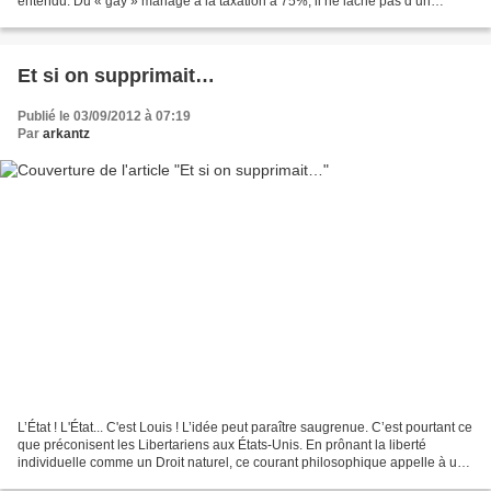
entendu. Du « gay » mariage à la taxation à 75%, il ne lâche pas d’un
pouce. Avoir divisé la France sur...
Et si on supprimait…
Publié le 03/09/2012 à 07:19
Par
arkantz
L’État ! L'État... C'est Louis ! L’idée peut paraître saugrenue. C’est pourtant ce
que préconisent les Libertariens aux États-Unis. En prônant la liberté
individuelle comme un Droit naturel, ce courant philosophique appelle à une
réduction du rôle de...