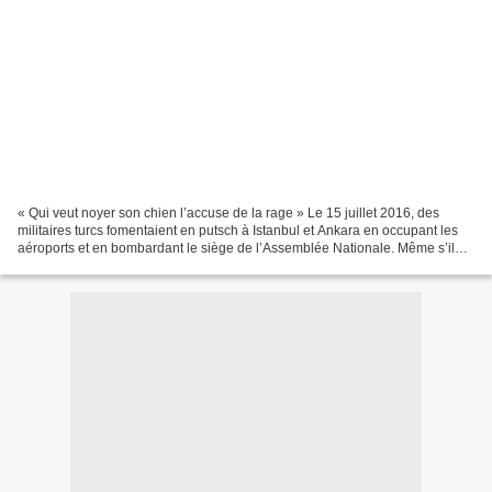
« Qui veut noyer son chien l’accuse de la rage » Le 15 juillet 2016, des
militaires turcs fomentaient en putsch à Istanbul et Ankara en occupant les
aéroports et en bombardant le siège de l’Assemblée Nationale. Même s’il
est fort peu probable qu’une prise...