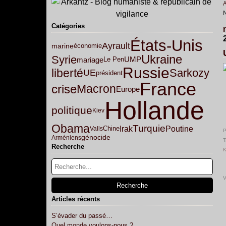
Catégories
États-Unis
Ayrault
marine
économie
Ukraine
Syrie
mariage
UMP
Le Pen
Russie
liberté
Sarkozy
UE
président
France
crise
Macron
Europe
Hollande
politique
Kiev
Obama
Turquie
Irak
Poutine
Valls
Chine
P
génocide
Arméniens
T
Recherche
K
V
Articles récents
S’évader du passé…
Quel monde voulons-nous ?