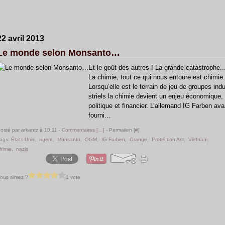
22 avril 2013
Le monde selon Monsanto…
Et le goût des autres ! La grande catastrophe..
La chimie, tout ce qui nous entoure est chimie.
Lorsqu’elle est le terrain de jeu de groupes ind
striels la chimie devient un enjeu économique,
politique et financier. L’allemand IG Farben ava
fourni...
osté par arkantz à 10:11 -
Commentaires [
…
]
- Permalien [
#
]
ags:
États-Unis
,
agent
,
Monsanto
,
OGM
,
IG Farben
,
Orange
,
Protection Act
,
Vietnam
,
himie
,
nazis
ous aimez ?
1 vote