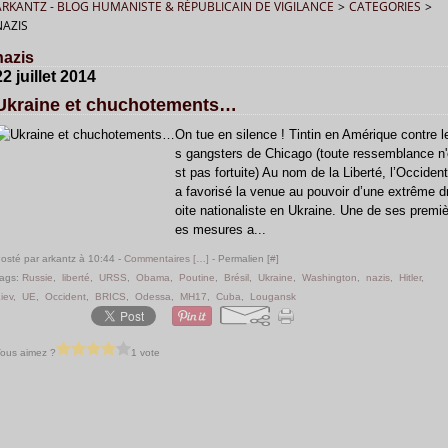
ARKANTZ - BLOG HUMANISTE & RÉPUBLICAIN DE VIGILANCE
>
CATEGORIES
>
NAZIS
nazis
22 juillet 2014
Ukraine et chuchotements…
On tue en silence ! Tintin en Amérique contre l
s gangsters de Chicago (toute ressemblance n'
st pas fortuite) Au nom de la Liberté, l’Occident
a favorisé la venue au pouvoir d’une extrême d
oite nationaliste en Ukraine. Une de ses premiè
es mesures a...
osté par arkantz à 10:44 -
Commentaires [
…
]
- Permalien [
#
]
ags:
Russie
,
liberté
,
URSS
,
Obama
,
Poutine
,
Brésil
,
Ukraine
,
Washington
,
nazis
,
Hitler
,
iev
,
UE
,
Occident
,
BRICS
,
Odessa
,
MH17
,
Cuba
,
Lougansk
ous aimez ?
1 vote