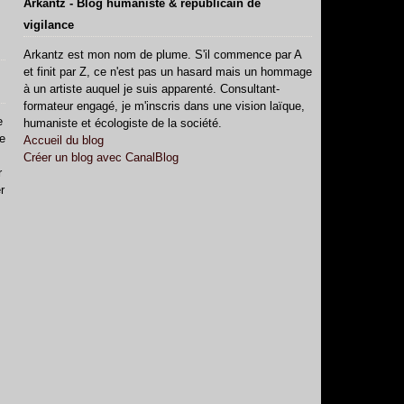
Arkantz - Blog humaniste & républicain de
vigilance
Arkantz est mon nom de plume. S'il commence par A
et finit par Z, ce n'est pas un hasard mais un hommage
à un artiste auquel je suis apparenté. Consultant-
formateur engagé, je m'inscris dans une vision laïque,
e
humaniste et écologiste de la société.
e
Accueil du blog
Créer un blog avec CanalBlog
r
r